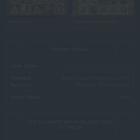
Cleopatra II
Golden Cobras Deluxe
IGT
Novomatic
Gokkast Details
Spel Types
Mobile Gokkasten
,
Video Slots
Gokkast
Bonus Spel, Multiplier, Scatter
Functies
Symbool, Wild Symbool
Gratis Spins
Nee
TOP 3 CASINO'S OM VOOR ECHT GELD
TE SPELEN