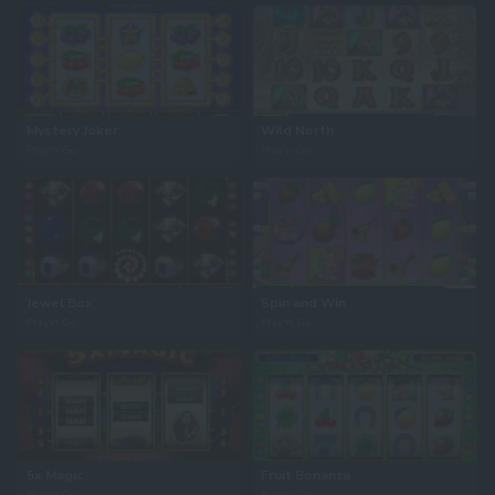
Mystery Joker
Wild North
Play'n Go
Play'n Go
Jewel Box
Spin and Win
Play'n Go
Play'n Go
5x Magic
Fruit Bonanza