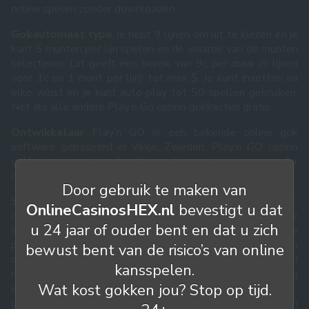
online spelen zonder downloaden.
Gokautomaat type
Je hebt 9 lijnen om uit te kiezen en je
kunt 5 munten per lijn spelen en de waarde van de munten
selecteren. Dit geeft een bereik van 9c per draai (9 lijnen
voor 1c en 1 munt per lijn) tot max $. Je kunt inzetten na
elke winst en je kunt auto-play tot 50 spellen gebruiken.
Net als alle andere Play’n Go casino gokkasten gratis.
Ontwikkelaar
Play’n GO is een bekende online gok
software gebaseerd in Växjö, Zweden. Play’n GO casino
gokkasten gratis heeft gratis gokkasten zonder
downloaden of registratie met bonus en gratis spelletjes.
Door gebruik te maken van
Spel Eigenschappen
Het top symbool is de safe deur,
OnlineCasinosHEX.nl
bevestigt u dat
deze is de wild (vervangt niet de scatter, maar alle andere
u 24 jaar of ouder bent en dat u zich
symbolen). Je kunt 3000 munten winnen voor 5 op deze
paylijn, met 300 munten per 4. Geen speelkaarten
bewust bent van de risico’s van online
symbool op deze gokkast. De tas met geld brengt je 750
kansspelen.
munten voor 5, de diamanten en juwelen 500, het schilderij
Wat kost gokken jou? Stop op tijd.
en het horloge 250 en 150 en minder voor de agent,
gevangenis, mugshot en handboeien. Politiewagens zijn