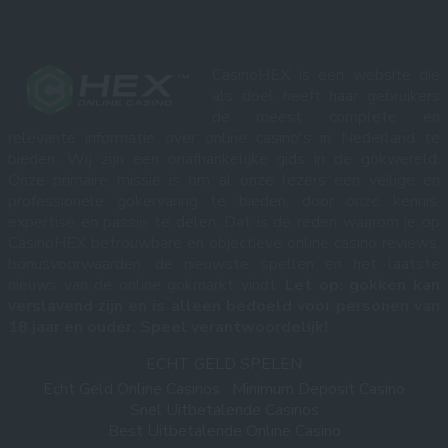
CasinoHEX is een website die
als doel heeft haar gebruikers
de meest complete en
relevante informatie over online casino's in Nederland te
bieden. Wij zijn een onafhankelijke gids in de gokwereld.
Onze primaire missie is om al onze lezers een veilige en
professionele gokervaring te bieden, door onze kennis,
expertise en passie te delen. Dat is de reden waarom je op
CasinoHEX betrouwbare en objectieve online casino reviews,
bonusvoorwaarden, de nieuwste spellen en het laatste
nieuws van de online gokmarkt vindt.
Let op: gokken kan
verslavend zijn en is alleen bedoeld voor personen van
18 jaar en ouder. Speel verantwoordelijk!
ECHT GELD SPELEN
Echt Geld Online Casinos
Minimum Deposit Casino
Snel Uitbetalende Casinos
Best Uitbetalende Online Casino