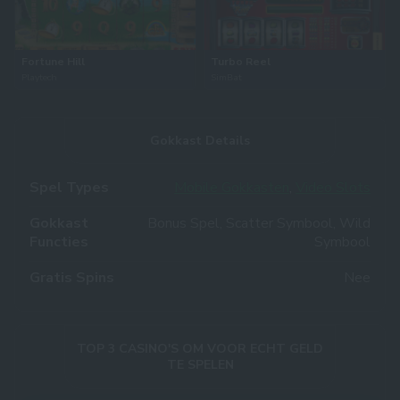
Fortune Hill
Turbo Reel
Playtech
SimBat
Gokkast Details
Spel Types
Mobile Gokkasten
,
Video Slots
Gokkast
Bonus Spel, Scatter Symbool, Wild
Functies
Symbool
Gratis Spins
Nee
TOP 3 CASINO'S OM VOOR ECHT GELD
TE SPELEN