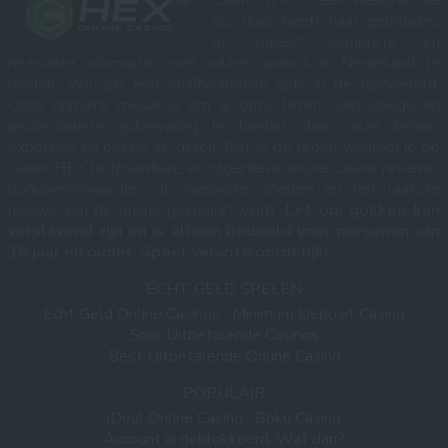
CasinoHEX is een website die
als doel heeft haar gebruikers
de meest complete en
relevante informatie over online casino's in Nederland te
bieden. Wij zijn een onafhankelijke gids in de gokwereld.
Onze primaire missie is om al onze lezers een veilige en
professionele gokervaring te bieden, door onze kennis,
expertise en passie te delen. Dat is de reden waarom je op
CasinoHEX betrouwbare en objectieve online casino reviews,
bonusvoorwaarden, de nieuwste spellen en het laatste
nieuws van de online gokmarkt vindt.
Let op: gokken kan
verslavend zijn en is alleen bedoeld voor personen van
18 jaar en ouder. Speel verantwoordelijk!
ECHT GELD SPELEN
Echt Geld Online Casinos
Minimum Deposit Casino
Snel Uitbetalende Casinos
Best Uitbetalende Online Casino
POPULAIR
iDeal Online Casino
Boku Casino
Account is geblokkeerd. Wat dan?