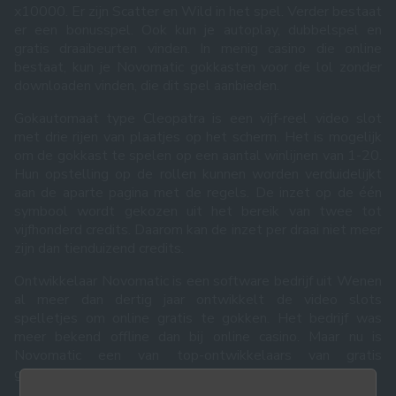
x10000. Er zijn Scatter en Wild in het spel. Verder bestaat
er een bonusspel. Ook kun je autoplay, dubbelspel en
gratis draaibeurten vinden. In menig casino die online
bestaat, kun je Novomatic gokkasten voor de lol zonder
downloaden vinden, die dit spel aanbieden.
Gokautomaat type Cleopatra is een vijf-reel video slot
met drie rijen van plaatjes op het scherm. Het is mogelijk
om de gokkast te spelen op een aantal winlijnen van 1-20.
Hun opstelling op de rollen kunnen worden verduidelijkt
aan de aparte pagina met de regels. De inzet op de één
symbool wordt gekozen uit het bereik van twee tot
vijfhonderd credits. Daarom kan de inzet per draai niet meer
zijn dan tienduizend credits.
Ontwikkelaar Novomatic is een software bedrijf uit Wenen
al meer dan dertig jaar ontwikkelt de video slots
spelletjes om online gratis te gokken. Het bedrijf was
meer bekend offline dan bij online casino. Maar nu is
Novomatic een van top-ontwikkelaars van gratis
gokkasten bonus spelletjes zonder downloaden.