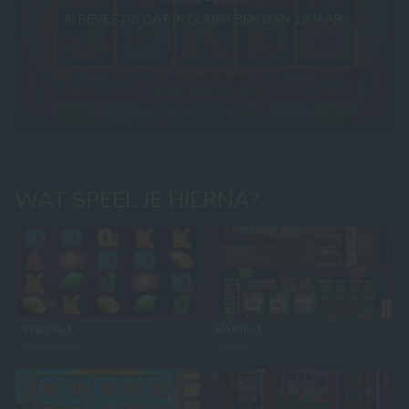
IK BEVESTIG DAT IK OUDER BEN DAN 18 JAAR.
WAT SPEEL JE HIERNA?
StarDust
Hotshot
Microgaming
SimBat