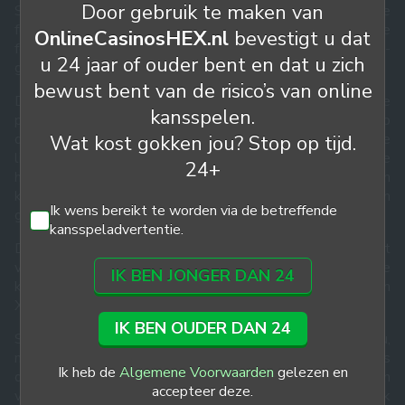
Door gebruik te maken van
Spel Eigenschappen Dit model beschikt over verschillende
functies, met inbegrip van gemeenschappelijke en speciale
OnlineCasinosHEX.nl
bevestigt u dat
foto’s, gratis draaibeurten, extra multipliers en risico-
u 24 jaar of ouder bent en dat u zich
games.
bewust bent van de risico’s van online
De vorming van de betaalde sequenties vereist identieke
kansspelen.
plaatjes. Zij moeten een ononderbroken reeks vormen op
de actieve lijn te beginnen met de eerste reel aan de
Wat kost gokken jou? Stop op tijd.
linkerkant. De uitbetaling is uitsluitend bedoeld voor de
24+
hoogste reeks op de actieve lijn, maar een aantal van hen
kan per draai (niet meer dan het aantal winlijnen) worden
Ik wens bereikt te worden via de betreffende
gevormd.
kansspeladvertentie.
De berekening van de uitbetalingen wordt gemaakt
volgens de lijn inzet. Het wordt vermenigvuldigd met de
IK BEN JONGER DAN 24
kansen, die in de speciale tabel zijn afgebeeld. Ze kunnen
X10.000 bereiken.
IK BEN OUDER DAN 24
Spel Plot Als de naam van dit spel vreemd lijkt voor u,
moet u zich niet haasten conclusies te trekken. In feite is
Ik heb de
Algemene Voorwaarden
gelezen en
de Egyptische koningin Cleopatra vaak de hoofdpersoon
accepteer deze.
van verschillende video slots, dus is het absoluut redelijk