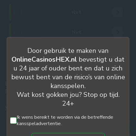
N.v.t.
1
N.v.t.
2
Door gebruik te maken van
N.v.t.
3
OnlineCasinosHEX.nl
bevestigt u dat
u 24 jaar of ouder bent en dat u zich
bewust bent van de risico’s van online
BOOK OF FORTUNE GOKKAST OVERZICHT
kansspelen.
EN ERVARING
Wat kost gokken jou? Stop op tijd.
24+
MEEST GESPEELD AMATIC GOKKASTEN
Ik wens bereikt te worden via de betreffende
kansspeladvertentie.