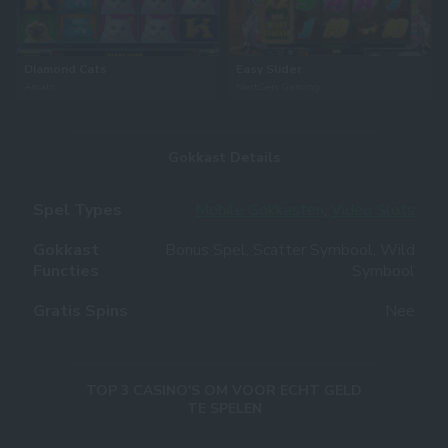
Diamond Cats
Easy Slider
Amatic
NextGen Gaming
Gokkast Details
Spel Types
Mobile Gokkasten
,
Video Slots
Gokkast
Bonus Spel, Scatter Symbool, Wild
Functies
Symbool
Gratis Spins
Nee
TOP 3 CASINO'S OM VOOR ECHT GELD
TE SPELEN