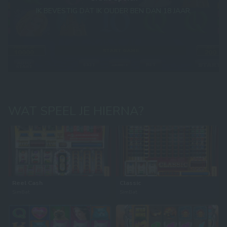
IK BEVESTIG DAT IK OUDER BEN DAN 18 JAAR.
WAT SPEEL JE HIERNA?
Reel Cash
Classic
SimBat
SimBat