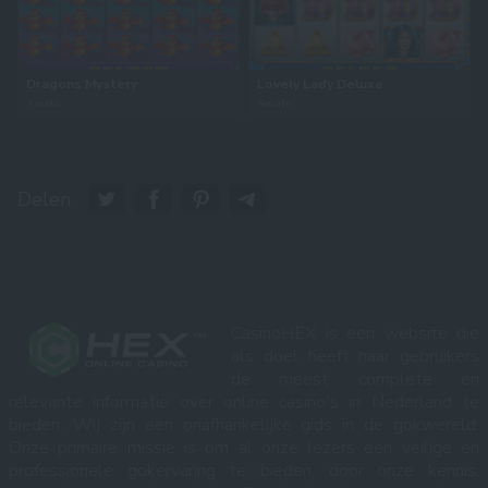
Dragons Mystery
Lovely Lady Deluxe
Amatic
Amatic
Delen
CasinoHEX is een website die
als doel heeft haar gebruikers
de meest complete en
relevante informatie over online casino's in Nederland te
bieden. Wij zijn een onafhankelijke gids in de gokwereld.
Onze primaire missie is om al onze lezers een veilige en
professionele gokervaring te bieden, door onze kennis,