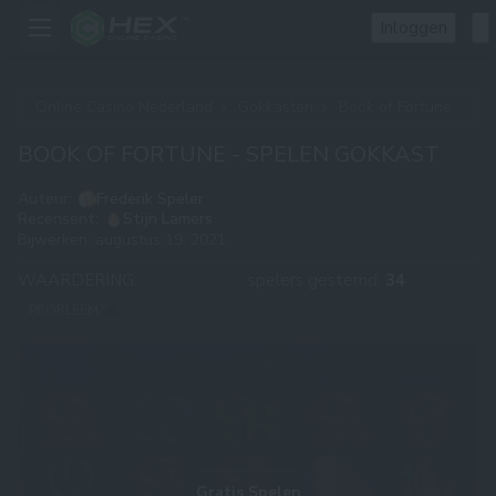
Inloggen
Online Casino Nederland
Gokkasten
Book of Fortune
BOOK OF FORTUNE - SPELEN GOKKAST
Auteur:
Frederik Speler
Recensent:
Stijn Lamers
Bijwerken:
augustus 19, 2021
WAARDERING:
spelers gestemd:
34
PROBLEEM?
Gratis Spelen