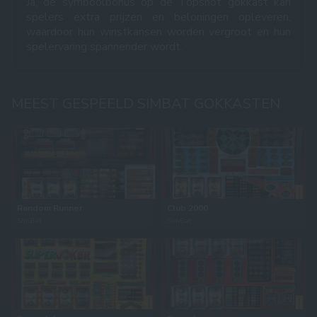
Ja, de symboolbonus op de Topshot gokkast kan
spelers extra prijzen en beloningen opleveren,
waardoor hun winstkansen worden vergroot en hun
spelervaring spannender wordt.
MEEST GESPEELD SIMBAT GOKKASTEN
Random Runner
Club 2000
SimBat
SimBat