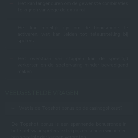
Het kan langer duren om de gewenste combinaties
te krijgen vanwege de extra rol.
Het kan moeilijk zijn om de bonusronde te
activeren, wat kan leiden tot teleurstelling bij
spelers.
Het overslaan van stappen kan de speeltijd
verkorten en de spelervaring minder bevredigend
maken.
VEELGESTELDE VRAGEN
Wat is de Topshot bonus op de casinogokkast?
De Topshot bonus is een spannende bonusronde in
het spel waar spelers extra prijzen kunnen winnen en
hun speelplezier kunnen vergroten.