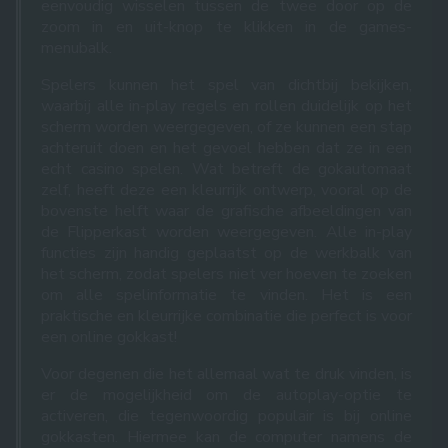
eenvoudig wisselen tussen de twee door op de
zoom in en uit-knop te klikken in de games-
menubalk.
Spelers kunnen het spel van dichtbij bekijken,
waarbij alle in-play regels en rollen duidelijk op het
scherm worden weergegeven, of ze kunnen een stap
achteruit doen en het gevoel hebben dat ze in een
echt casino spelen. Wat betreft de gokautomaat
zelf, heeft deze een kleurrijk ontwerp, vooral op de
bovenste helft waar de grafische afbeeldingen van
de Flipperkast worden weergegeven. Alle in-play
functies zijn handig geplaatst op de werkbalk van
het scherm, zodat spelers niet ver hoeven te zoeken
om alle spelinformatie te vinden. Het is een
praktische en kleurrijke combinatie die perfect is voor
een online gokkast!
Voor degenen die het allemaal wat te druk vinden, is
er de mogelijkheid om de autoplay-optie te
activeren, die tegenwoordig populair is bij online
gokkasten. Hiermee kan de computer namens de