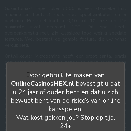
Gokautomaat type Joker 8000 is een klassieke fruit
machine en heeft 3 reels met speelsymbolen en 5
paylijnen. Per spel kunt u 0,10 tot 10 inzetten. De
maximale inzet bedraagt 100. Dit spel heeft
overeenkomstig met zijn klassieke look weinig speciale
features. Wel bestaat de gamble feature, die uw winst
verdubbeld.
Ontwikkelaar Microgaming heeft een groot aantal gratis
gokkasten ontwikkeld, die u zonder te downloaden online
kunt spelen. Ook dit spel van Microgaming is prachtig
Door gebruik te maken van
grafisch weergegeven.
OnlineCasinosHEX.nl
bevestigt u dat
Spel eigenschappen Deze gokautomaat bezit geen
u 24 jaar of ouder bent en dat u zich
speciale symbolen, maar de winst verschilt per
wincombinatie. De symbolen zijn bekend: kersen,
bewust bent van de risico’s van online
watermeloenen, citroenen, kronen en BAR-symbolen. Joker
kansspelen.
8000 behoort tot de
gratis casino spelletjes
met bonus
spins. Wanneer u een winst behaalt van meer dan 20, bij
Wat kost gokken jou? Stop op tijd.
een inzet van 10, dan wordt het super bonus spel
24+
geactiveerd. Hier kunt u een winst van tot 8000x inzet