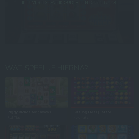
IK BEVESTIG DAT IK OUDER BEN DAN 18 JAAR.
WAT SPEEL JE HIERNA?
Piggy Riches Megaways
Sizzling Hot Quattro
Red Tiger
Novomatic