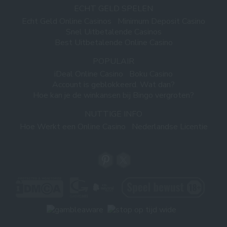
ECHT GELD SPELEN
Echt Geld Online Casinos
Minimum Deposit Casino
Snel Uitbetalende Casinos
Best Uitbetalende Online Casino
POPULAIR
iDeal Online Casino
Boku Casino
Account is geblokkeerd. Wat dan?
Hoe kan je de winkansen bij Bingo vergroten?
NUTTIGE INFO
Hoe Werkt een Online Casino
Nederlandse Licentie