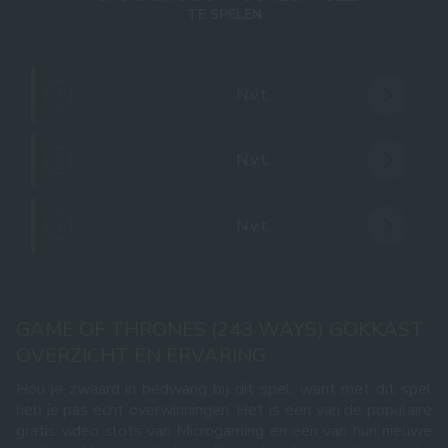
TE SPELEN
N.v.t.
1
N.v.t.
2
N.v.t.
3
GAME OF THRONES (243 WAYS) GOKKAST
OVERZICHT EN ERVARING
Hou je zwaard in bedwang bij dit spel, want met dit spel
heb je pas echt overwinningen. Het is een van de populaire
gratis video slots van Microgaming en een van hun nieuwe