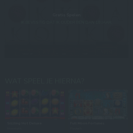
Gratis Spelen
IK BEVESTIG DAT IK OUDER BEN DAN 18 JAAR.
WAT SPEEL JE HIERNA?
Sizzling Hot Deluxe
Full Moon Fortunes
Novomatic
Playtech