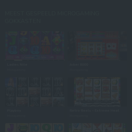
MEEST GESPEELD MICROGAMING
GOKKASTEN
Ladies Nite
Joker 8000
Microgaming
Microgaming
Playboy
Retro Reels – Extreme Heat
Microgaming
Microgaming