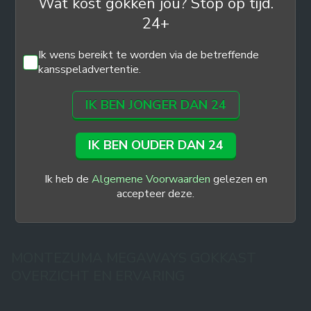
Wat kost gokken jou? Stop op tijd.
24+
TOP 3 CASINO'S OM VOOR ECHT GELD
TE SPELEN
Ik wens bereikt te worden via de betreffende
kansspeladvertentie.
N.v.t.
1
IK BEN JONGER DAN 24
N.v.t.
2
IK BEN OUDER DAN 24
Ik heb de
Algemene Voorwaarden
gelezen en
N.v.t.
3
accepteer deze.
MONTEZUMA MEGAWAYS GOKKAST
OVERZICHT EN ERVARING