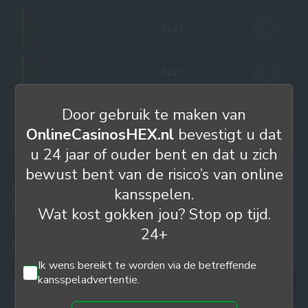
N.v.t.
1
N.v.t.
2
Door gebruik te maken van
N.v.t.
3
OnlineCasinosHEX.nl
bevestigt u dat
u 24 jaar of ouder bent en dat u zich
bewust bent van de risico’s van online
PLATOON GOKKAST OVERZICHT EN
kansspelen.
ERVARING
Wat kost gokken jou? Stop op tijd.
24+
MEEST GESPEELD ISOFTBET GOKKASTEN
Ik wens bereikt te worden via de betreffende
kansspeladvertentie.