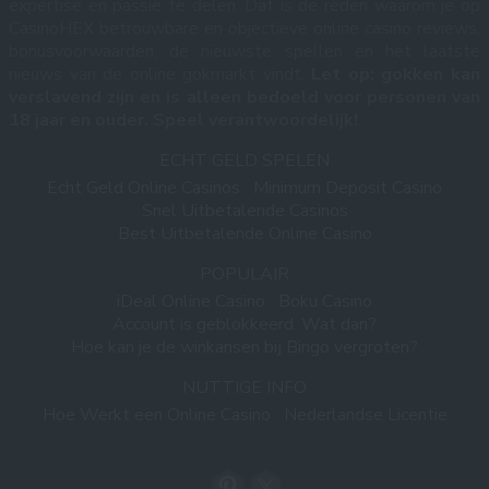
expertise en passie te delen. Dat is de reden waarom je op
CasinoHEX betrouwbare en objectieve online casino reviews,
bonusvoorwaarden, de nieuwste spellen en het laatste
nieuws van de online gokmarkt vindt.
Let op: gokken kan
verslavend zijn en is alleen bedoeld voor personen van
18 jaar en ouder. Speel verantwoordelijk!
ECHT GELD SPELEN
Echt Geld Online Casinos
Minimum Deposit Casino
Snel Uitbetalende Casinos
Best Uitbetalende Online Casino
POPULAIR
iDeal Online Casino
Boku Casino
Account is geblokkeerd. Wat dan?
Hoe kan je de winkansen bij Bingo vergroten?
NUTTIGE INFO
Hoe Werkt een Online Casino
Nederlandse Licentie