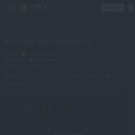
Inloggen
Online Casino Nederland
Gokkasten
Platoon
PLATOON - SPELEN GOKKAST
Auteur:
Frederik Speler
Recensent:
Stijn Lamers
Bijwerken:
augustus 19, 2021
WAARDERING:
spelers gestemd:
78
PROBLEEM?
Gratis Spelen