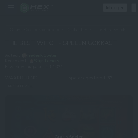
Inloggen
Online Casino Nederland
Gokkasten
The Best Witch
THE BEST WITCH - SPELEN GOKKAST
Auteur:
Frederik Speler
Recensent:
Stijn Lamers
Bijwerken:
augustus 19, 2021
WAARDERING:
spelers gestemd:
33
PROBLEEM?
Gratis Spelen