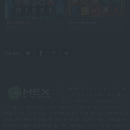
Basic Instinct
Alice Adventure
iSoftBet
iSoftBet
Delen
CasinoHEX is een website die
als doel heeft haar gebruikers
de meest complete en
relevante informatie over online casino's in Nederland te
bieden. Wij zijn een onafhankelijke gids in de gokwereld.
Onze primaire missie is om al onze lezers een veilige en
professionele gokervaring te bieden, door onze kennis,