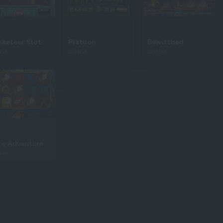
keteer Slot
Platoon
Bewitched
tBet
iSoftBet
iSoftBet
ce Adventure
tBet