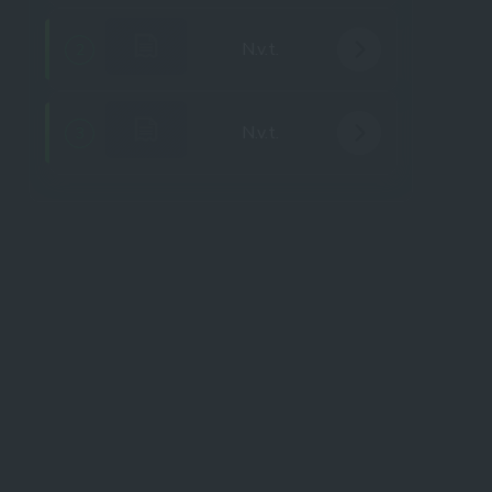
N.v.t.
2
N.v.t.
3