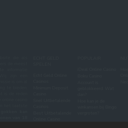
site die als
ECHT GELD
POPULAIR
NU
kers de meest
SPELEN
iDeal Online Casino
Hoe
e informatie
Echt Geld Online
Onl
Wij zijn een
Boku Casino
Casinos
issie is om al
Ned
Account is
ing te bieden,
Minimum Deposit
geblokkeerd. Wat
at is de reden
Casino
dan?
online casino
Snel Uitbetalende
Hoe kan je de
n het laatste
Casinos
winkansen bij Bingo
 gokken kan
Best Uitbetalende
vergroten?
sonen van 18
Online Casino