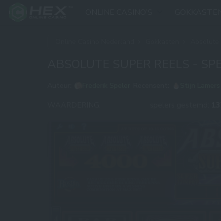
ONLINE CASINO’S
GOKKASTE
Online Casino Nederland
Gokkasten
Absolute
ABSOLUTE SUPER REELS - SP
Auteur:
Frederik Speler
Recensent:
Stijn Lamers
WAARDERING:
spelers gestemd:
13