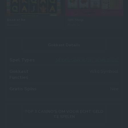
Book of Ra
Gift Shop
Novomatic
Play'n Go
Gokkast Details
Spel Types
Mobile Gokkasten
,
Video Slots
Gokkast
Wild Symbool
Functies
Gratis Spins
Nee
TOP 3 CASINO'S OM VOOR ECHT GELD
TE SPELEN