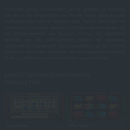
Conclusie Zeker, de kwaliteit van de graphics en animatie
van de in de combinaties van Power Stars gokautomaat
symbolen laat veel te wensen over. Het is zeker niet de
sterke kant van deze gokkast. Het kan ook niet bogen op
de verscheidenheid aan functies. Echter, de specifieke
functies van de wild-symbool maakt de gameplay
spannend en interessant. Elke verschijning op het scherm
betekent een extra draaibeurt en een mogelijke betaling.
In deze gokkast kun je met telefoon casino betalen.
MEEST GESPEELD NOVOMATIC
GOKKASTEN
Grand Slam
Wild Thing