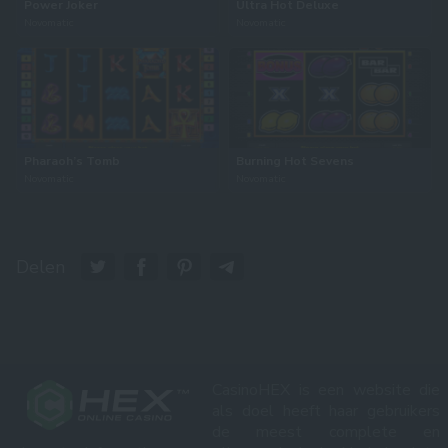
Power Joker
Ultra Hot Deluxe
Novomatic
Novomatic
Pharaoh’s Tomb
Burning Hot Sevens
Novomatic
Novomatic
Delen
CasinoHEX is een website die
als doel heeft haar gebruikers
de meest complete en