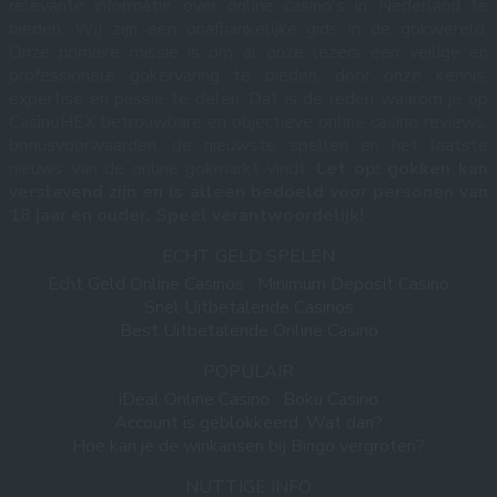
relevante informatie over online casino's in Nederland te
bieden. Wij zijn een onafhankelijke gids in de gokwereld.
Onze primaire missie is om al onze lezers een veilige en
professionele gokervaring te bieden, door onze kennis,
expertise en passie te delen. Dat is de reden waarom je op
CasinoHEX betrouwbare en objectieve online casino reviews,
bonusvoorwaarden, de nieuwste spellen en het laatste
nieuws van de online gokmarkt vindt.
Let op: gokken kan
verslavend zijn en is alleen bedoeld voor personen van
18 jaar en ouder. Speel verantwoordelijk!
ECHT GELD SPELEN
Echt Geld Online Casinos
Minimum Deposit Casino
Snel Uitbetalende Casinos
Best Uitbetalende Online Casino
POPULAIR
iDeal Online Casino
Boku Casino
Account is geblokkeerd. Wat dan?
Hoe kan je de winkansen bij Bingo vergroten?
NUTTIGE INFO