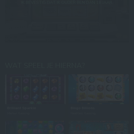
IK BEVESTIG DAT IK OUDER BEN DAN 18 JAAR.
WAT SPEEL JE HIERNA?
Brilliant Sparkle
Bingo Billions
Merkur Gaming
NextGen Gaming