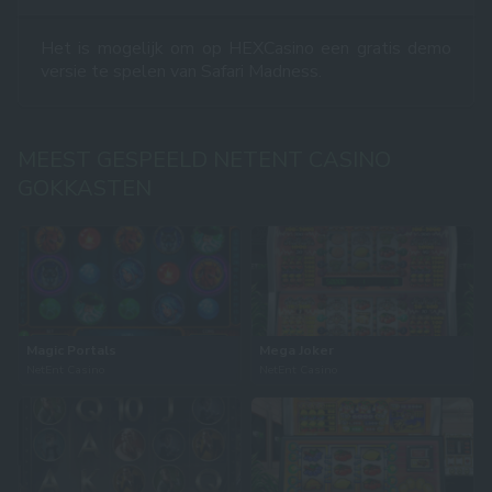
Het is mogelijk om op HEXCasino een gratis demo
versie te spelen van Safari Madness.
MEEST GESPEELD NETENT CASINO
GOKKASTEN
Magic Portals
Mega Joker
NetEnt Casino
NetEnt Casino