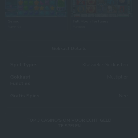
Gemix
Full Moon Fortunes
Play'n Go
Playtech
Gokkast Details
Spel Types
Klassieke Gokkasten
Gokkast
Multiplier
Functies
Gratis Spins
Nee
TOP 3 CASINO'S OM VOOR ECHT GELD
TE SPELEN