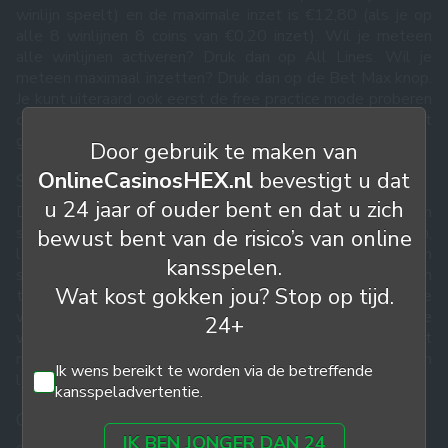
winlijn speelt) en de maximale inzet is €12,80 (als je op
alle 8 winlijnen 8 coins van €0,20 inzet). Wil je meteen
alle winlijnen activeren? Druk dan op All Lines. Wil je
meteen maximaal inzetten? Druk dan op de Bet Max knop.
Je kunt uiteraard ook eerst de free practice mode proberen
om het spel goed onder de knie te krijgen voordat je echt
geld gaat inzetten.
Door gebruik te maken van
OnlineCasinosHEX.nl
bevestigt u dat
Symbolen
u 24 jaar of ouder bent en dat u zich
De symbolen van Safari Madness zijn dieren die je op een
safari kunt tegenkomen. Er zijn nijlpaarden, krokodillen,
bewust bent van de risico’s van online
leeuwen en gazelles. Daarnaast is er een symbool van een
kansspelen.
safari jeep, het BAR symbool en het symbool van een
Wat kost gokken jou? Stop op tijd.
toerist. Het symbool van de toerist levert de hoogste
winst op in deze play en dit symbool volgt geen specifieke
24+
winlijnen. Als een speler 9 toeristen draait betekent dit
maar liefst 3000x winst op de inzet. 9 BAR symbolen
Ik wens bereikt te worden via de betreffende
levert 700x je inzet op.
kansspeladvertentie.
Conclusie
IK BEN JONGER DAN 24