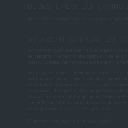
DE BESTE PLAYTECH CASINO 
Gecertificeerd
Veilig en betrouwbaar
Des
OVERZICHT VAN PLAYTECH CA
Dit overzicht gaat over een van de reuzen in de 
de veiligste Playtech online casino's, waar je g
casino’s op basis van verschillende belangrijke fac
Wil je weten waar je de nieuwste en leukste Play
betrouwbare online casino’s van deze gaming sof
Winstuitkeringen worden in deze casino’s gegaran
vertrouwelijk behandeld. Alle online casino’s die
één van de meest volledige
online casino nede
Bovendien heeft ons team per casino aangegeven w
verkrijgen wanneer je met echt geld speelt.
Playtech casino online voor geld