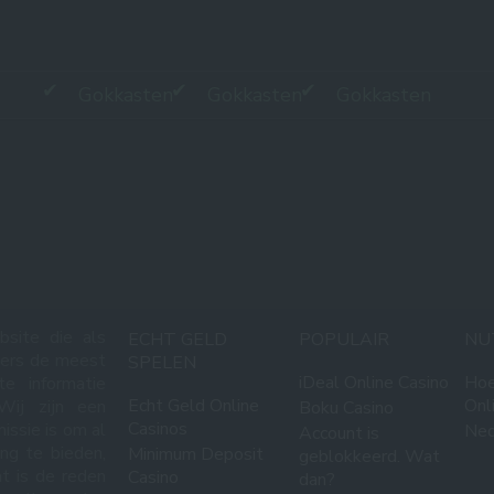
Gokkasten
Gokkasten
Gokkasten
site die als
ECHT GELD
POPULAIR
NU
kers de meest
SPELEN
iDeal Online Casino
Hoe
e informatie
Echt Geld Online
Onl
Wij zijn een
Boku Casino
Casinos
issie is om al
Ned
Account is
ing te bieden,
Minimum Deposit
geblokkeerd. Wat
at is de reden
Casino
dan?