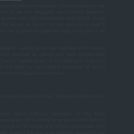
zowel klassieke als moderne. Tevens biedt het ook
 kun je van het bingospel van Playtech genieten,
l al meer dan 195 miljoen euro sinds 2002. Er zijn
009 lid van de World Lottery Association dankzij
en die je gratis of tegen betaling kunt spelen. Al
adiator’ waarbij je van de machtige strijd tussen
n oude tovenaar en samen met hem verschillende
een’, ‘Samba Brazil’ of ‘Football girls’. Ook met
 en wat dacht je van ‘Penalty shootout’ of ‘World
ig en betrouwbaar online casino.
r het spelen op een iPhone, Windows Phone of een
tive’, ‘Monty Python's Spamalot’ of ‘The three
ulairder. Dit is deels te verklaren door het feit
llen direct bovenaan in je scherm verschijnen. Alle
en gokje wagen? Dan kun je de mobiele gokkasten van