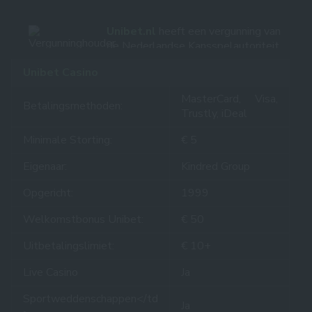
Unibet.nl
heeft een vergunning van
de Nederlandse Kansspelautoriteit.
Je kunt dus rekenen op een goede
Unibet Casino
beveiliging van Unibet.nl casino.
MasterCard, Visa,
Betalingsmethoden:
Trustly, iDeal
Minimale Storting:
€ 5
Eigenaar:
Kindred Group
Opgericht:
1999
Welkomstbonus Unibet:
€ 50
Uitbetalingslimiet:
€ 10+
Live Casino
Ja
Sportweddenschappen</td
Ja