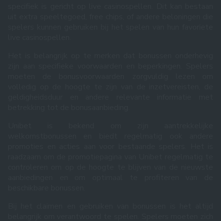
specifiek is gericht op live casinospellen. Dit kan bestaan
uit extra speeltegoed, free chips, of andere beloningen die
spelers kunnen gebruiken bij het spelen van hun favoriete
live casinospellen.
Het is belangrijk op te merken dat bonussen onderhevig
zijn aan specifieke voorwaarden en beperkingen. Spelers
moeten de bonusvoorwaarden zorgvuldig lezen om
volledig op de hoogte te zijn van de inzetvereisten, de
geldigheidsduur en andere relevante informatie met
betrekking tot de bonusaanbieding.
Unibet is bekend om zijn aantrekkelijke
welkomstbonussen en biedt regelmatig ook andere
promoties en acties aan voor bestaande spelers. Het is
raadzaam om de promotiepagina van Unibet regelmatig te
controleren om op de hoogte te blijven van de nieuwste
aanbiedingen en om optimaal te profiteren van de
beschikbare bonussen.
Bij het claimen en gebruiken van bonussen is het altijd
belangrijk om verantwoord te spelen. Spelers moeten zich