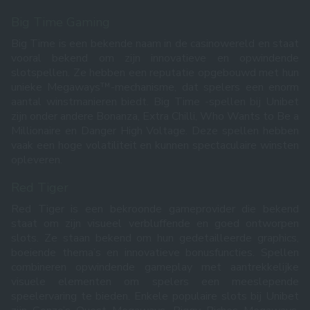
Big Time Gaming
Big Time is een bekende naam in de casinowereld en staat
vooral bekend om zijn innovatieve en opwindende
slotspellen. Ze hebben een reputatie opgebouwd met hun
unieke Megaways™-mechanisme, dat spelers een enorm
aantal winstmanieren biedt. Big Time -spellen bij Unibet
zijn onder andere Bonanza, Extra Chilli, Who Wants to Be a
Millionaire en Danger High Voltage. Deze spellen hebben
vaak een hoge volatiliteit en kunnen spectaculaire winsten
opleveren.
Red Tiger
Red Tiger is een bekroonde gameprovider die bekend
staat om zijn visueel verbluffende en goed ontworpen
slots. Ze staan bekend om hun gedetailleerde graphics,
boeiende thema’s en innovatieve bonusfuncties. Spellen
combineren opwindende gameplay met aantrekkelijke
visuele elementen om spelers een meeslepende
speelervaring te bieden. Enkele populaire slots bij Unibet