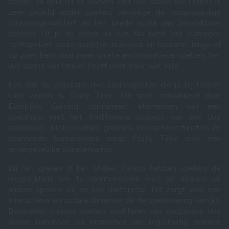
zonder de deur uit te hoeven. Het live casino van Unibet is
zeer geliefd onder spelers vanwege de hoogwaardige
streamingkwaliteit en het brede scala aan beschikbare
spellen. Of je bij poker nu een fan bent van klassieke
tafelspellen zoals roulette, blackjack en baccarat, bingo of
op zoek bent naar meer unieke en innovatieve spellen, het
live casino van Unibet heeft voor ieder wat wils.
Een van de populaire live casinospellen die je bij Unibet
kunt vinden, is Crazy Time. Dit spel, ontwikkeld door
Evolution Gaming, combineert elementen van een
spelshow met het traditionele concept van een live
casinospel. Met kleurrijke graphics, interactieve functies en
spannende bonusrondes zorgt Crazy Time voor een
onvergetelijke speelervaring.
Bij het spelen in het Unibet Casino hebben spelers de
mogelijkheid om te communiceren met de dealers en
andere spelers via de live chatfunctie. Dit zorgt voor een
interactieve en sociale dimensie die de spelervaring verrijkt.
Bovendien kunnen spelers profiteren van exclusieve live
casino bonussen en promoties die regelmatig worden