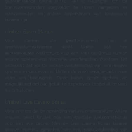
geselecteerde online slots. Het is belangrijk om de
bonusvoorwaarden zorgvuldig te lezen, aangezien er
inzetvereisten en andere beperkingen van toepassing
kunnen zijn.
Unibet Sport Bonus
Voor spelers die geïnteresseerd zijn in
sportweddenschappen, biedt Unibet ook een
aantrekkelijke welkomstbonus aan. Met de Bonus kunnen
nieuwe spelers een risicovrije weddenschap plaatsen. Dit
betekent dat als de eerste weddenschap van een nieuwe
speler niet succesvol is, Unibet de inzet terugbetaalt in de
vorm van bonusgeld. Deze bonus geeft spelers de
mogelijkheid om hun geluk te beproeven zonder al te veel
risico te lopen.
Unibet Live Casino Bonus
Voor spelers die de opwinding van live casinospellen willen
ervaren, biedt Unibet ook een speciale welkomstbonus
voor het live casino. Met de Live Casino Bonus kunnen
nieuwe spelers genieten van een bonusaanbieding die