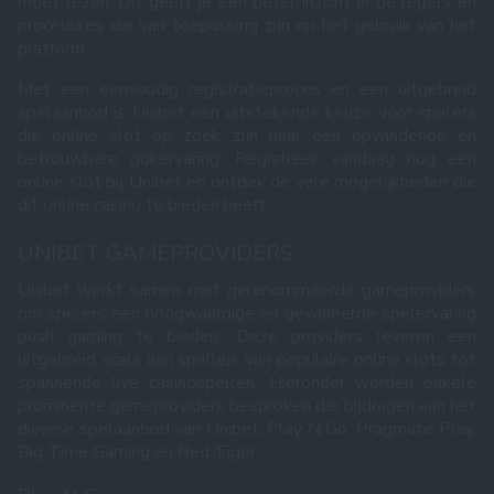
moet lezen. Dit geeft je een beter inzicht in de regels en
procedures die van toepassing zijn op het gebruik van het
platform.
Met een eenvoudig registratieproces en een uitgebreid
spelaanbod is Unibet een uitstekende keuze voor spelers
die online slot op zoek zijn naar een opwindende en
betrouwbare gokervaring. Registreer vandaag nog een
online slot bij Unibet en ontdek de vele mogelijkheden die
dit online casino te bieden heeft.
UNIBET GAMEPROVIDERS
Unibet werkt samen met gerenommeerde gameproviders
om spelers een hoogwaardige en gevarieerde spelervaring
push gaming te bieden. Deze providers leveren een
uitgebreid scala aan spellen, van populaire online slots tot
spannende live casinospellen. Hieronder worden enkele
prominente gameproviders besproken die bijdragen aan het
diverse spelaanbod van Unibet: Play N Go, Pragmatic Play,
Big Time Gaming en Red Tiger.