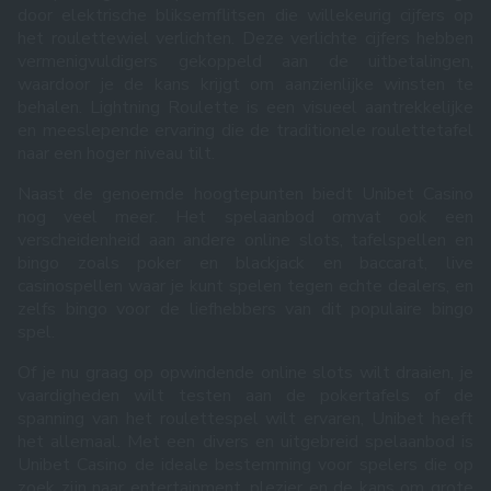
door elektrische bliksemflitsen die willekeurig cijfers op
het roulettewiel verlichten. Deze verlichte cijfers hebben
vermenigvuldigers gekoppeld aan de uitbetalingen,
waardoor je de kans krijgt om aanzienlijke winsten te
behalen. Lightning Roulette is een visueel aantrekkelijke
en meeslepende ervaring die de traditionele roulettetafel
naar een hoger niveau tilt.
Naast de genoemde hoogtepunten biedt Unibet Casino
nog veel meer. Het spelaanbod omvat ook een
verscheidenheid aan andere online slots, tafelspellen en
bingo zoals poker en blackjack en baccarat, live
casinospellen waar je kunt spelen tegen echte dealers, en
zelfs bingo voor de liefhebbers van dit populaire bingo
spel.
Of je nu graag op opwindende online slots wilt draaien, je
vaardigheden wilt testen aan de pokertafels of de
spanning van het roulettespel wilt ervaren, Unibet heeft
het allemaal. Met een divers en uitgebreid spelaanbod is
Unibet Casino de ideale bestemming voor spelers die op
zoek zijn naar entertainment, plezier en de kans om grote