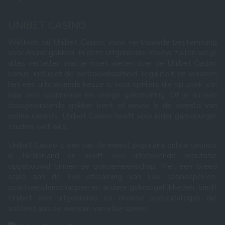
>
UNIBET CASINO
Welkom bij Unibet Casino, jouw vertrouwde bestemming
voor online gokken. In deze uitgebreide review zullen we je
alles vertellen wat je moet weten over de Unibet Casino
bonus, inclusief de betrouwbaarheid, legaliteit en waarom
het een uitstekende keuze is voor spelers die op zoek zijn
naar een spannende en veilige gokervaring. Of je nu een
doorgewinterde gokker bent of nieuw in de wereld van
online casino’s, Unibet Casino heeft voor ieder gameburger
studios wat wils.
Unibet Casino is een van de meest populaire online casino’s
in Nederland en heeft een uitstekende reputatie
opgebouwd binnen de gokgemeenschap. Met een breed
scala aan de live streaming van live casinospellen,
sportweddenschappen en andere gokmogelijkheden, biedt
Unibet een uitgebreide en diverse spelcatalogus die
voldoet aan de wensen van elke speler.