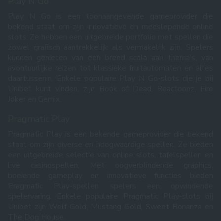
Play N Go
Play N Go is een toonaangevende gameprovider die
bekend staat om zijn innovatieve en meeslepende online
slots. Ze hebben een uitgebreide portfolio met spellen die
zowel grafisch aantrekkelijk als vermakelijk zijn. Spelers
kunnen genieten van een breed scala aan thema’s, van
avontuurlijke reizen tot klassieke fruitautomaten en alles
daartussenin. Enkele populaire Play N Go-slots die je bij
Unibet kunt vinden, zijn Book of Dead, Reactoonz, Fire
Joker en Gemix.
Pragmatic Play
Pragmatic Play is een bekende gameprovider die bekend
staat om zijn diverse en hoogwaardige spellen. Ze bieden
een uitgebreide selectie van online slots, tafelspellen en
live casinospellen. Met oogverblindende graphics,
boeiende gameplay en innovatieve functies bieden
Pragmatic Play-spellen spelers een opwindende
spelervaring. Enkele populaire Pragmatic Play-slots bij
Unibet zijn Wolf Gold, Mustang Gold, Sweet Bonanza en
The Dog House.