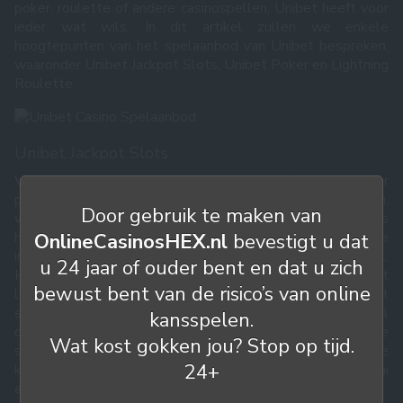
poker, roulette of andere casinospellen, Unibet heeft voor
ieder wat wils. In dit artikel zullen we enkele
hoogtepunten van het spelaanbod van Unibet bespreken,
waaronder Unibet Jackpot Slots, Unibet Poker en Lightning
Roulette.
Unibet Jackpot Slots
Voor liefhebbers van online slots is Unibet een waar
paradijs. Het casino biedt een breed scala aan slotspellen,
Door gebruik te maken van
waaronder de populaire Unibet Jackpot Slots. Deze slots
hebben progressieve jackpots, wat betekent dat elke
OnlineCasinosHEX.nl
bevestigt u dat
inzet van spelers bijdraagt aan de groei van de jackpot.
u 24 jaar of ouder bent en dat u zich
Hierdoor kunnen de jackpots enorm oplopen en leiden tot
bewust bent van de risico’s van online
levensveranderende winsten. Enkele bekende jackpot
slots die je bij Unibet kunt vinden zijn Mega Fortune, Hall
kansspelen.
of Gods en Mega Moolah. Deze spellen hebben al talloze
Wat kost gokken jou? Stop op tijd.
spelers in miljonairs veranderd en bieden een opwindende
24+
kans om een enorme prijs te winnen met slechts één draai
aan de rollen.