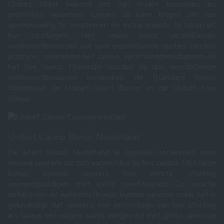
Unibet staat bekend om zijn royale bonussen en
promoties, waarmee spelers de kans krijgen om hun
speelervaring te versterken en extra waarde te halen uit
hun stortingen. Het casino biedt verschillende
welkomstbonussen aan voor verschillende secties van hun
platform, waaronder het casino, sportweddenschappen en
het live casino. Hieronder worden de drie verschillende
welkomstbonussen besproken: de Standard Bonus
Nederland, de Unibet Sport Bonus en de Unibet Live
Bonus.
Unibet Casino Bonus Nederland
De Start Bonus Nederland is speciaal ontworpen voor
nieuwe spelers die zich aanmelden bij het casino. Met deze
bonus kunnen spelers hun eerste storting
vermenigvuldigen met extra speeltegoed. De exacte
details van de welkomstbonus kunnen variëren, maar het is
gebruikelijk dat spelers een percentage van hun storting
als bonus ontvangen, soms aangevuld met gratis spins op