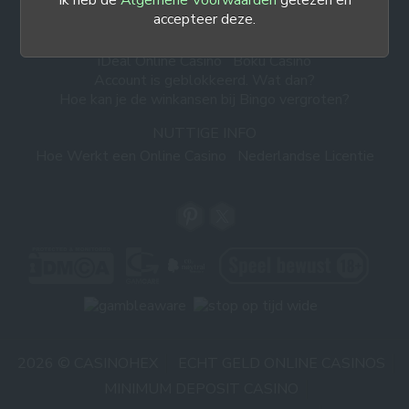
Ik heb de
Algemene Voorwaarden
gelezen en
Best Uitbetalende Online Casino
accepteer deze.
POPULAIR
iDeal Online Casino
Boku Casino
Account is geblokkeerd. Wat dan?
Hoe kan je de winkansen bij Bingo vergroten?
NUTTIGE INFO
Hoe Werkt een Online Casino
Nederlandse Licentie
2026 © CASINOHEX
ECHT GELD ONLINE CASINOS
MINIMUM DEPOSIT CASINO