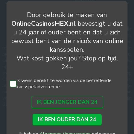
Door gebruik te maken van
OnlineCasinosHEX.nl
bevestigt u dat
CasinoHEX is een website die
u 24 jaar of ouder bent en dat u zich
als doel heeft haar gebruikers
bewust bent van de risico’s van online
de meest complete en
relevante informatie over online casino's in Nederland te
kansspelen.
bieden. Wij zijn een onafhankelijke gids in de gokwereld.
Wat kost gokken jou? Stop op tijd.
Onze primaire missie is om al onze lezers een veilige en
24+
professionele gokervaring te bieden, door onze kennis,
expertise en passie te delen. Dat is de reden waarom je op
CasinoHEX betrouwbare en objectieve online casino reviews,
Ik wens bereikt te worden via de betreffende
bonusvoorwaarden, de nieuwste spellen en het laatste
kansspeladvertentie.
nieuws van de online gokmarkt vindt.
Let op: gokken kan
verslavend zijn en is alleen bedoeld voor personen van
IK BEN JONGER DAN 24
18 jaar en ouder. Speel verantwoordelijk!
ECHT GELD SPELEN
IK BEN OUDER DAN 24
Echt Geld Online Casinos
Minimum Deposit Casino
Snel Uitbetalende Casinos