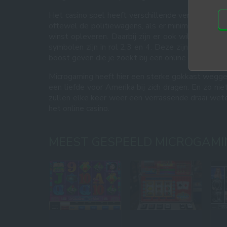
Het casino spel heeft verschillende verrassingen
oftewel de politiewagens, als er minimaal 3 tot e
winst opleveren. Daarbij zijn er ook wild symbol
symbolen zijn in rol 2,3 en 4. Deze zijn in het s
boost geven die je zoekt bij een online gokkast.
Microgaming heeft hier een sterke gokkast weggez
een liefde voor Amerika bij zich dragen. En zo ni
zullen elke keer weer een verrassende draai wete
het online casino.
MEEST GESPEELD MICROGAM