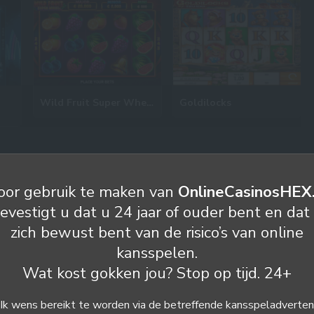
Wild Fruit Super Wheel
Goldilocks
ZICHT EN ERVARING
oor gebruik te maken van
OnlineCasinosHEX.
 een Amerikaans tintje met vele lekkere vette snacks, patat,
evestigt u dat u 24 jaar of ouder bent en dat
ook verschillende motorvoertuigen afgebeeld Alsof je je even
t.
zich bewust bent van de risico’s van online
kansspelen.
ogaming Het spel is gratis te downloaden. De naam zegt het
video gokkast die zonder te registreren te spelen is. Tevens is
Wat kost gokken jou? Stop op tijd. 24+
el gratis voor de lol. Met 9 winlijnen kan je tot wel 10.000
n 0.01 credit tot en met 18 credit is deze gokkast voor elk
Ik wens bereikt te worden via de betreffende kansspeladverten