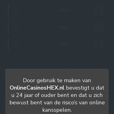
N.v.t.
1
N.v.t.
2
N.v.t.
3
ALL STARS GOKKAST OVERZICHT EN
ERVARING
Door gebruik te maken van
All Stars Gokkast van Simbat is zeker een fantastisch
OnlineCasinosHEX.nl
bevestigt u dat
spelletje van zeer hoge kwaliteit! Dit is een helemaal
u 24 jaar of ouder bent en dat u zich
ongewone gokkast met 3 reels en vijf winlijnen. Deze
gokkast is ontworpen door Simbat – een bekende casino
bewust bent van de risico’s van online
software fabrikant. Spellen van SImbat zijn in bijne elk
kansspelen.
Nederlands casino te spelen.