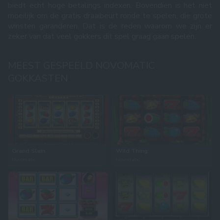
biedt echt hoge betalings indexen. Bovendien is het niet
moeilijk om de gratis draaibeurt ronde te spelen, die grote
winsten garanderen. Dat is de reden waarom we zijn er
zeker van dat veel gokkers dit spel graag gaan spelen.
MEEST GESPEELD NOVOMATIC
GOKKASTEN
Grand Slam
Wild Thing
Novomatic
Novomatic