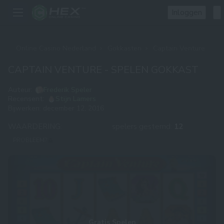
Inloggen
Online Casino Nederland
Gokkasten
Captain Venture
CAPTAIN VENTURE - SPELEN GOKKAST
Auteur:
Frederik Speler
Recensent:
Stijn Lamers
Bijwerken:
december 12, 2016
WAARDERING:
spelers gestemd:
12
PROBLEEM?
Gratis Spelen