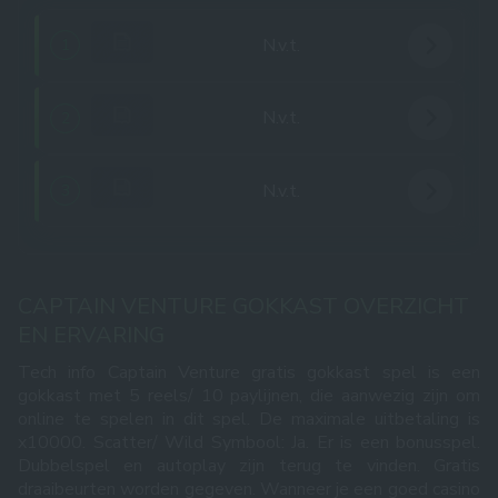
N.v.t.
1
N.v.t.
2
N.v.t.
3
CAPTAIN VENTURE GOKKAST OVERZICHT
EN ERVARING
Tech info Captain Venture gratis gokkast spel is een
gokkast met 5 reels/ 10 paylijnen, die aanwezig zijn om
online te spelen in dit spel. De maximale uitbetaling is
x10000. Scatter/ Wild Symbool: Ja. Er is een bonusspel.
Dubbelspel en autoplay zijn terug te vinden. Gratis
draaibeurten worden gegeven. Wanneer je een goed casino