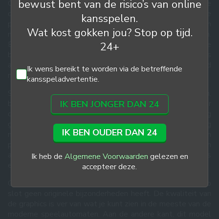
bewust bent van de risico’s van online
Om een betaling voor de standaard combinatie te
ontvangen, is het nodig om twee of drie soortgelijke
kansspelen.
pictogrammen te halen op de actieve lijn. De symbolen
Wat kost gokken jou? Stop op tijd.
moeten naast elkaar vanaf de eerste reel links liggen.
Bovendien wordt het winnen gekenmerkt alleen voor de
24+
belangrijkste combinatie op de lijn. Het bedrag is
afhankelijk van de inzet per lijn, die wordt vermenigvuldigd
Ik wens bereikt te worden via de betreffende
met de combinatie-index (maximaal X10000).
kansspeladvertentie.
Spel Plot Veel mensen, die dromen over verre zeereizen,
IK BEN JONGER DAN 24
blijven gefascineerd door dit thema tot het einde der
dagen. De ontwikkelaars van online games hebben dit lang
geleden opgemerkt, en dat is waarom ze regelmatig
IK BEN OUDER DAN 24
nieuwe gratis gokautomaten over zee zeilers, geslepen
piraten, ontdekkingsreizigers van de oceaan diepten en
andere zee wolven vrij geven. Een van deze video slots is
Ik heb de
Algemene Voorwaarden
gelezen en
een model met de naam Captain Venture.
accepteer deze.
Conclusie We moeten zeggen dat Captain Venture video
slot geen originele bijzonderheden heeft. De kwaliteit van
de graphics is ver van wat je kunt zien in de meeste van de
moderne speelautomaten. Aan de andere kant, dit model