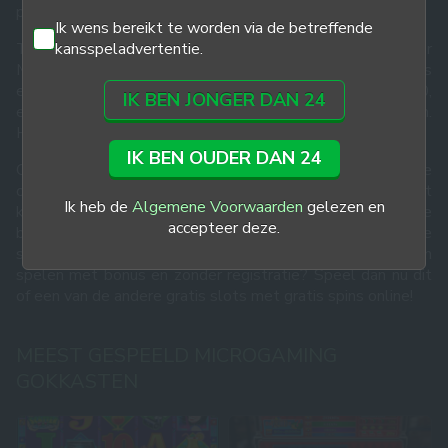
passen goed bij elkaar.
Ik wens bereikt te worden via de betreffende
kansspeladvertentie.
Technische gegevens Gold Factory is gemaakt door
Microgaming. Het spel heeft 50 paylines en 5 reels. Er is
een minimum inzet van 0.01 en een maximum van 0.10,
IK BEN JONGER DAN 24
eerste jackpot 7500 munten en de tweede 2500 munten.
Het spel heeft autoplay.
IK BEN OUDER DAN 24
Conclusie Microgaming bied veel gratis gokkasten die je
online kunt spelen. Ook dit spel is er daar een van en dat
Ik heb de
Algemene Voorwaarden
gelezen en
kun je merken aan de bonussen en de vormgeving. Voor de
accepteer deze.
beste casino video slots, gratis en online voor de fun te
spelen. Dus wil je gratis zonder downloaden gokkasten
spelen met bonus en zonder registratie? Speel dan nu dit
of een van de andere gratis slots met gratis spins online!
MEEST GESPEELD MICROGAMING
GOKKASTEN