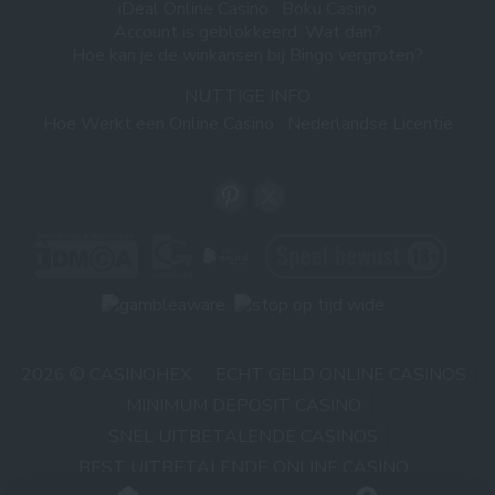
iDeal Online Casino
Boku Casino
Account is geblokkeerd. Wat dan?
Hoe kan je de winkansen bij Bingo vergroten?
NUTTIGE INFO
Hoe Werkt een Online Casino
Nederlandse Licentie
2026 © CASINOHEX
ECHT GELD ONLINE CASINOS
MINIMUM DEPOSIT CASINO
SNEL UITBETALENDE CASINOS
BEST UITBETALENDE ONLINE CASINO