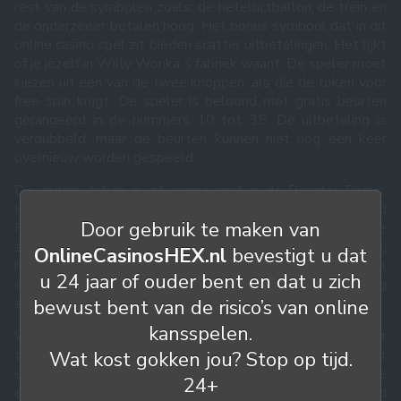
rest van de symbolen zoals: de heteluctballon, de trein en
de onderzeeer betalen hoog. Het bonus symbool dat in dit
online casino spel zit bieden scatter uitbetalingen. Het lijkt
of je jezelf in Willy Wonka ś fabriek waant. De speler moet
kiezen uit een van de twee knoppen, als die de token voor
free spin krijgt. De speler is beloond met gratis beurten
gerangeerd in de nummers 10 tot 35. De uitbetaling is
verdubbeld, maar de beurten kunnen niet nog een keer
overnieuw worden gespeeld.
De andere token in dit casino spel is de Reactor Bonus.
Hier is de speler in een ander spel deel van de Gold
Door gebruik te maken van
Factory. De reactor heeft 12 operationele punten. De
speler expoliteert deze punten en wint de bonussen tot hij
OnlineCasinosHEX.nl
bevestigt u dat
het punt bereikt heeft dat het niet meer kan. Als het spel
u 24 jaar of ouder bent en dat u zich
eindigt wordt de speler een compenserende uitbetaling
aangeboden welke gelijk is aan de inzet.
bewust bent van de risico’s van online
kansspelen.
Vormgeving De animaties zijn geweldig en dit spel komt
tot leven door het goud dat naar beneden valt. Er komt
Wat kost gokken jou? Stop op tijd.
een trein voorbij rijden en een ballon vliegt voor je neus. De
24+
effecten zijn dus geweldig. De muziek en de achtergrond