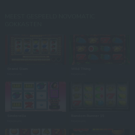
MEEST GESPEELD NOVOMATIC
GOKKASTEN
Grand Slam
Wild Thing
Novomatic
Novomatic
Sinderella
Random Runner 15
Novomatic
Novomatic