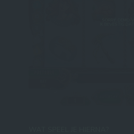
SORRY, DEMO-V
IK BEVESTIG DAT
WAT SPEEL JE HIERNA?