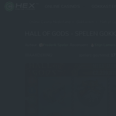
ONLINE CASINO’S
GOKKASTE
Online Casino Nederland
Gokkasten
Hall of G
HALL OF GODS - SPELEN GOK
Auteur:
Frederik Speler
Recensent:
Stijn Lamers
WAARDERING:
spelers gestemd:
17