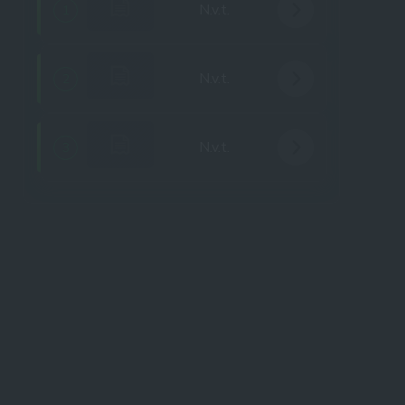
N.v.t.
1
N.v.t.
2
N.v.t.
3