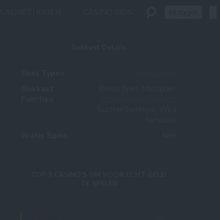
AALMETHODEN
CASINO GIDS
Inloggen
Gokkast Details
Spel Types
Video Slots
Gokkast
Bonus Spel, Multiplier,
Functies
Progressieve Jackpot
,
Scatter Symbool, Wild
Symbool
Gratis Spins
Nee
TOP 3 CASINO'S OM VOOR ECHT GELD
TE SPELEN