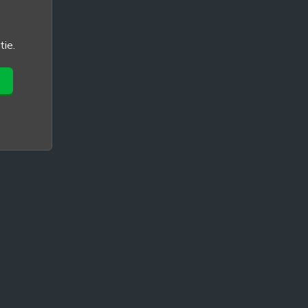
tie.
4