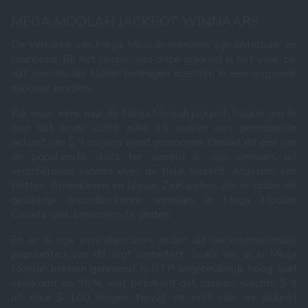
MEGA MOOLAH JACKPOT WINNAARS
De verhalen van Mega Moolah-winnaars zijn ontelbaar en
spannend. Bij het spelen van deze gokkast is het vaak zo,
dat spelers die kleine bedragen inzetten in een oogwenk
miljonair worden.
Kijk maar eens naar de Mega Moolah jackpot-tracker om te
zien dat sinds 2009 elke 15 weken een gemiddelde
jackpot van $ 5 miljoen werd gewonnen. Omdat dit één van
de populairste slots ter wereld is, zijn winnaars uit
verschillende landen over de hele wereld. Afgezien van
Britten, Amerikanen en Nieuw-Zeelanders zijn er onder de
gelukkige recordbrekende winnaars in Mega Moolah
Canada vaak bewoners te vinden.
En er is ook een objectieve reden die de internationale
populariteit van dit slot verbetert. Zoals we al in Mega
Moolah hebben genoemd, is RTP ongebruikelijk hoog, wat
neerkomt op 96%, wat betekent dat casino’s slechts $ 4
uit elke $ 100 krijgen, terwijl de rest naar de jackpot