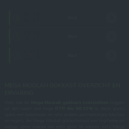
N.v.t.
1
N.v.t.
2
N.v.t.
3
MEGA MOOLAH GOKKAST OVERZICHT EN
ERVARING
Veel van de
Mega Moolah gokkast overzichten
leggen
uit dat naast een hoge
RTP die 88.12%
is, deze gratis
spins, een bonuswiel en vele andere aantrekkelijke functies
en regels, die Mega Moolah gokautomaat een legitieme en
veilige optie maken om echt geld te winnen, mits Mega