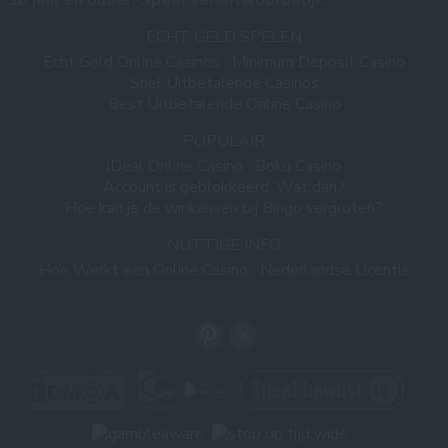
18 jaar en ouder. Speel verantwoordelijk!
ECHT GELD SPELEN
Echt Geld Online Casinos
Minimum Deposit Casino
Snel Uitbetalende Casinos
Best Uitbetalende Online Casino
POPULAIR
iDeal Online Casino
Boku Casino
Account is geblokkeerd. Wat dan?
Hoe kan je de winkansen bij Bingo vergroten?
NUTTIGE INFO
Hoe Werkt een Online Casino
Nederlandse Licentie