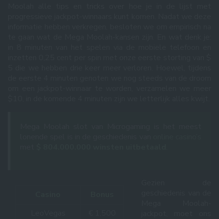
Moolah alle tips en tricks over hoe je in de lijst met
progressieve jackpot-winnaars kunt komen. Nadat we deze
informatie hebben verkregen, besloten we om empirisch na
te gaan wat de Mega Moolah-kansen zijn. En wat denk je:
in 8 minuten van het spelen via de mobiele telefoon en
inzetten 0,25 cent per spin met onze eerste storting van $
5 die we hebben drie keer meer verloren. Hoewel, tijdens
de eerste 4 minuten genoten we nog steeds van de droom
om een jackpot-winnaar te worden, verzamelen we meer
$10, in de komende 4 minuten zijn we letterlijk alles kwijt.
Mega Moolah slot van Microgaming is het meest
lonende spel is in de geschiedenis van
online casino’s
met
$ 804.000.000 winsten uitbetaald
.
Gezien de
geschiedenis van de
Casino
Bonus
Mega Moolah-
LeoVegas
€ 1,500
jackpot, moet ons