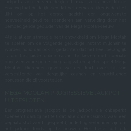
jackpots zien er verleidelijk uit, maar zelfs onze kleine
ervaring laat duidelijk zien dat het gemakkelijker is dan het
lijkt om op het eerste gezicht een ongewenste
hoeveelheid geld te spenderen aan verleiding door het
bemoedigende gebulder van de Mega Moolah-leeuw.
Als je al een strategie hebt ontwikkeld om Mega Moolah
te spelen om de volgende gelukkige instant miljonair te
worden, houd dan ook in gedachten dat het heel belangrijk
is om het juiste online casino te kiezen met speciale
bonussen voor spelers die graag willen spelen speel Mega
Moolah. Hieronder geven we een kort overzicht van
verschillende van dergelijke casino’s en verschillende
bonussen die zij voorstellen.
MEGA MOOLAH PROGRESSIEVE JACKPOT
UITGESLOTEN
Een progressieve jackpot is de jackpot die onbeperkt
toeneemt dankzij het feit dat alle online casino’s waar een
bepaald slot wordt gespeeld, onderling verbonden zijn om
het jackpot fonds op te bouwen. Het besef dat elk