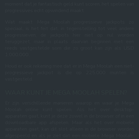
moment dat je fantastisch geld kunt scoren, het spelen van
progressives echt opwindend maakt.
Wat maakt Mega Moolah progressieve jackpots zo
speciaal, is het feit dat, in tegenstelling tot veel andere
progressieven, de jackpots hier niet op nul worden
teruggezet, maar in plaats daarvan beginnen met een
reeds vastgestelde som die zo groot kan zijn als USD
1.000.000.
Houd er ook rekening mee dat er in Mega Moolah een niet-
progressieve jackpot is die op 225.000 munten is
vastgesteld.
WAAR KUNT JE MEGA MOOLAH SPELEN?
Er zijn verschillende manieren waarop en waar je Mega
Moolah online kunt spelen. Als het over desktop-
apparaten gaat, kunt je deze zowel in de browser of in een
downloadbare app afspelen. Maar als het over mobiele
apparaten gaat, kan dit slot alleen in de browser worden
afgespeeld en als je ziet dat een mobiele Mega Moolah-