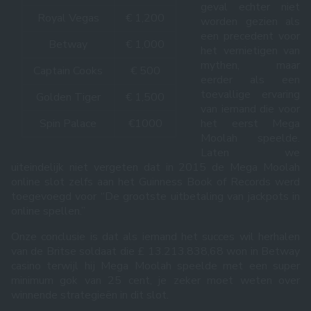
geval echter niet
Royal Vegas
€ 1,200
worden gezien als
een precedent voor
Betway
€ 1,000
het vernietigen van
mythen, maar
Captain Cooks
€ 500
eerder als een
toevallige ervaring
Golden Tiger
€ 1,500
van iemand die voor
Spin Palace
€1000
het eerst Mega
Moolah speelde.
Laten we
uiteindelijk niet vergeten dat in 2015 de Mega Moolah
online slot zelfs aan het Guinness Book of Records werd
toegevoegd voor “De grootste uitbetaling van jackpots in
online spellen.”
Onze conclusie is dat als iemand het succes wil herhalen
van de Britse soldaat die £ 13.213.838,68 won in Betway
casino terwijl hij Mega Moolah speelde met een super
minimum gok van 25 cent, je zeker moet weten over
winnende strategieën in dit slot.