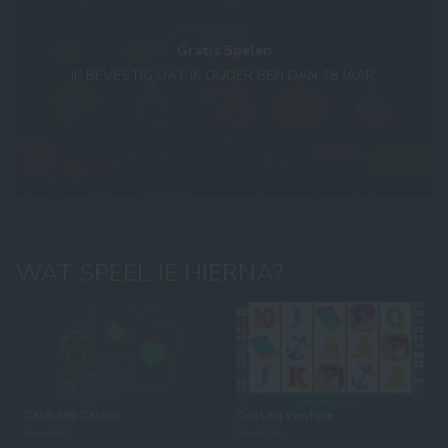
Gratis Spelen
IK BEVESTIG DAT IK OUDER BEN DAN 18 JAAR.
WAT SPEEL JE HIERNA?
Cash 300 Casino
Captain Venture
Novomatic
Novomatic