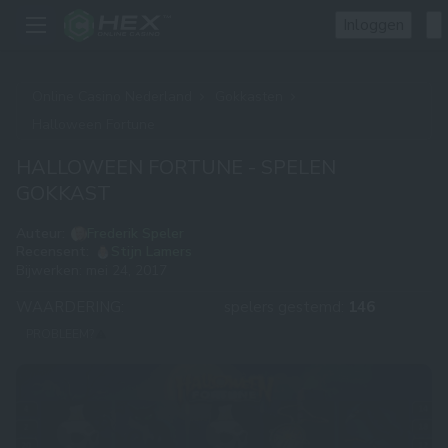
Inloggen
Online Casino Nederland
Gokkasten
Halloween Fortune
HALLOWEEN FORTUNE - SPELEN
GOKKAST
Auteur:
Frederik Speler
Recensent:
Stijn Lamers
Bijwerken:
mei 24, 2017
WAARDERING:
spelers gestemd:
146
PROBLEEM?