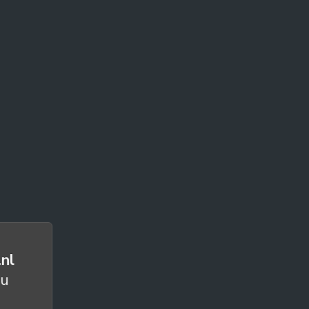
nl
 u