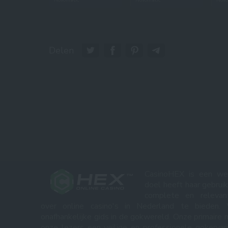
Delen
CasinoHEX is een web
doel heeft haar gebrui
complete en relevant
over online casino's in Nederland te bieden. 
onafhankelijke gids in de gokwereld. Onze primaire m
onze lezers een veilige en professionele gokervar