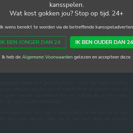
kansspelen.
n. De inzet wordt ingezet per draai in een keer. Het bedrag
Wat kost gokken jou? Stop op tijd. 24+
ot tienduizend credits ( 8-2 duizenden per lijn).
ekende naam in de internationale gok industrie. Hun video
Ik wens bereikt te worden via de betreffende kansspeladverten
eze spelletjes gratis online voor fun spelen tevens met gratis
an, dat kan hij dit gerust en veilig doen.
IK BEN JONGER DAN 24
IK BEN OUDER DAN 2
 drie rijen op het scherm. Uitbetalingen worden in rekening
ke symbolen op de actieve lijnen vanaf de eerste weg linkse
Ik heb de
Algemene Voorwaarden
gelezen en accepteer deze.
 combinatie in elk van de ketens geladen met winst. Om het
 inzet per lijn vermenigvuldigd met de combinatie index die
bruikelijk video slot genaamd Multi – Dice, die bonus functies
s het toegestaan ​​om een of twee rollen te houden voor de
 opties worden gerealiseerd in de praktijk als je dit model
t dit spel is echt interessant.
ssant video slot met veel originele gaming functies en tal van
elfs voor een minuut zelfs als je het test door de virtuele