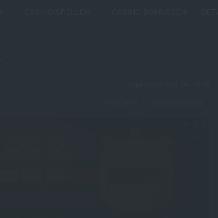
N
CASINO SPELLEN
CASINO BONUSSEN
BET
e
T
Bijwerken:
mei 14, 2018
PROBLEEM?
VOLLEDIG SCHERM