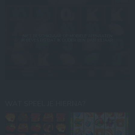
NIET BESCHIKBAAR OP MOBIELE APPARATEN
IK BEVESTIG DAT IK OUDER BEN DAN 18 JAAR.
WAT SPEEL JE HIERNA?