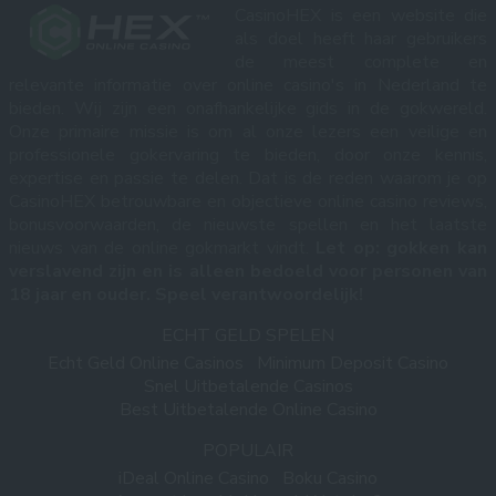
CasinoHEX is een website die
als doel heeft haar gebruikers
de meest complete en
relevante informatie over online casino's in Nederland te
bieden. Wij zijn een onafhankelijke gids in de gokwereld.
Onze primaire missie is om al onze lezers een veilige en
professionele gokervaring te bieden, door onze kennis,
expertise en passie te delen. Dat is de reden waarom je op
CasinoHEX betrouwbare en objectieve online casino reviews,
bonusvoorwaarden, de nieuwste spellen en het laatste
nieuws van de online gokmarkt vindt.
Let op: gokken kan
verslavend zijn en is alleen bedoeld voor personen van
18 jaar en ouder. Speel verantwoordelijk!
ECHT GELD SPELEN
Echt Geld Online Casinos
Minimum Deposit Casino
Snel Uitbetalende Casinos
Best Uitbetalende Online Casino
POPULAIR
iDeal Online Casino
Boku Casino