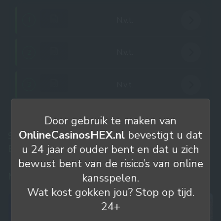
N.v.t.
1
N.v.t.
2
N.v.t.
3
Door gebruik te maken van
OnlineCasinosHEX.nl
bevestigt u dat
SUPER FLIP GOKKAST OVERZICHT EN
u 24 jaar of ouder bent en dat u zich
ERVARING
bewust bent van de risico’s van online
MEEST GESPEELD PLAY'N GO GOKKASTEN
kansspelen.
Wat kost gokken jou? Stop op tijd.
24+