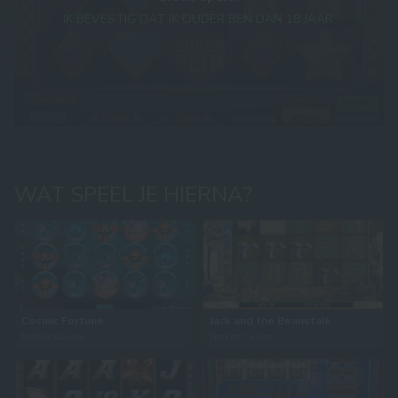
IK BEVESTIG DAT IK OUDER BEN DAN 18 JAAR.
WAT SPEEL JE HIERNA?
Cosmic Fortune
Jack and the Beanstalk
NetEnt Casino
NetEnt Casino