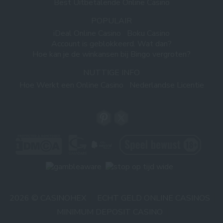
Best Uitbetalende Online Casino
POPULAIR
iDeal Online Casino
Boku Casino
Account is geblokkeerd. Wat dan?
Hoe kan je de winkansen bij Bingo vergroten?
NUTTIGE INFO
Hoe Werkt een Online Casino
Nederlandse Licentie
2026 © CASINOHEX
ECHT GELD ONLINE CASINOS
MINIMUM DEPOSIT CASINO