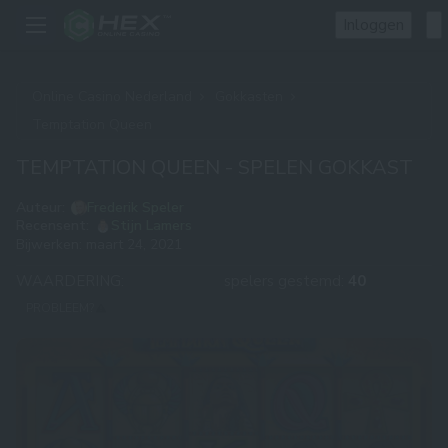
Inloggen
Online Casino Nederland
Gokkasten
Temptation Queen
TEMPTATION QUEEN - SPELEN GOKKAST
Auteur:
Frederik Speler
Recensent:
Stijn Lamers
Bijwerken:
maart 24, 2021
WAARDERING:
spelers gestemd:
40
PROBLEEM?