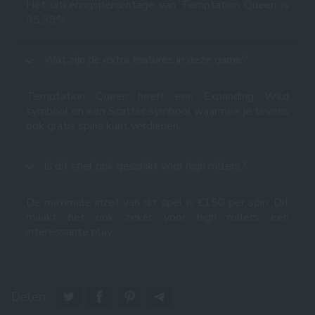
Het uitkeringspercentage van Temptation Queen is
95,99%.
Wat zijn de extra features in deze game?
Temptation Queen heeft een Expanding Wild
symbool en een Scatter symbool waarmee je tevens
ook gratis spins kunt verdienen.
Is dit spel ook geschikt voor high rollers?
De maximale inzet van dit spel is €150 per spin. Dit
maakt het ook zeker voor high rollers een
interessante play.
Delen