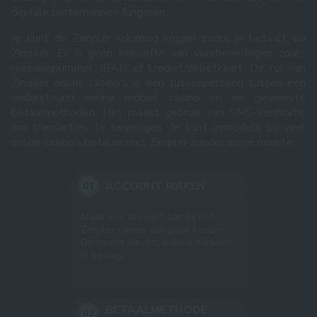
digitale portemonnee fungeren.
Je kunt de Zimpler rekening krijgen zodra je betaalt via
Zimpler. Er is geen behoefte aan voorbereidingen zoals
rekeningnummer, IBAN of krediet/debetkaart. De rol van
Zimpler online casino's is een tussenpersoon tussen een
ondersteund online mobiel casino en de gewenste
betaalmethoden. Het maakt gebruik van SMS-verificatie
om transacties te beveiligen. Je kunt inmiddels bij veel
online casino’s betalen met Zimpler zonder enige moeite.
ACCOUNT MAKEN
Maak een account aan bij het
Zimpler casino van jouw keuze.
Dit neemt slechts enkele minuten
in beslag.
BETAALMETHODE