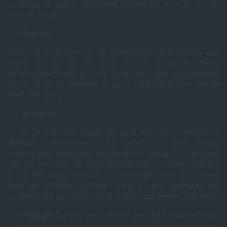
methode is online winkelend Nederland. Het is simpel,
snel en veilig!
Bitcoin
Mocht je toch liever in de anonimiteit willen blijven dan
raden we je aan om voor Bitcoin te kiezen. Deze
betalingsmethode is iets complexer dan bijvoorbeeld
IDEAL, maar de snelheid en geen transactiekosten maken
heel veel goed
eWallet
Je kan er ook voor kiezen om geld te storten middels je
digitale portemonnee zoals
Neteller
of
Skrill
. Beide
werken heel eenvoudig en transacties worden in een mum
van tijd verwerkt. Of, bijvoorbeeld,
Mifinity Casino
. MiFinity
is ook een online eWallet om betalingen mee te voldoen.
Met de MiFinity eWallet heb je als gebruiker de
mogelijkheid om geld over te maken naar vrijwel iedereen.
PaysafeCard
is een bekende prepaid-betaalmethode
die wijdverspreid wordt geaccepteerd in online casino’s.