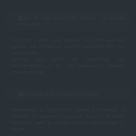
5️⃣Kan ik ook spelen bij Zimpler -Go Casino
methode?
De dienst is gratis voor spelers. De kosten voor het
gebruik van Zimpler-go worden gedragen door het
online casino.
Hoewel het casino de vergoeding kan
doorberekenen, is dat om concurrentie redenen
onwaarschijnlijk.
6️⃣Waar kan ik de Zimpler-GO vinden?
Momenteel is Zimpler-GO alleen beschikbaar in
Zweden. De gebruikers hopen de dienst in de nabije
toekomst ook in andere landen beschikbaar te
krijgen.