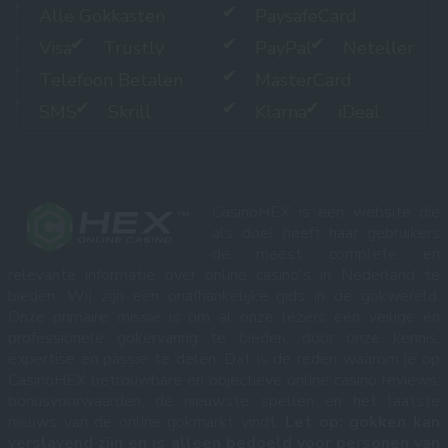
Alle Gokkasten
PaysafeCard
Visa
Trustly
PayPal
Neteller
Telefoon Betalen
MasterCard
SMS
Skrill
Klarna
iDeal
CasinoHEX is een website die
als doel heeft haar gebruikers
de meest complete en
relevante informatie over online casino's in Nederland te
bieden. Wij zijn een onafhankelijke gids in de gokwereld.
Onze primaire missie is om al onze lezers een veilige en
professionele gokervaring te bieden, door onze kennis,
expertise en passie te delen. Dat is de reden waarom je op
CasinoHEX betrouwbare en objectieve online casino reviews,
bonusvoorwaarden, de nieuwste spellen en het laatste
nieuws van de online gokmarkt vindt.
Let op: gokken kan
verslavend zijn en is alleen bedoeld voor personen van