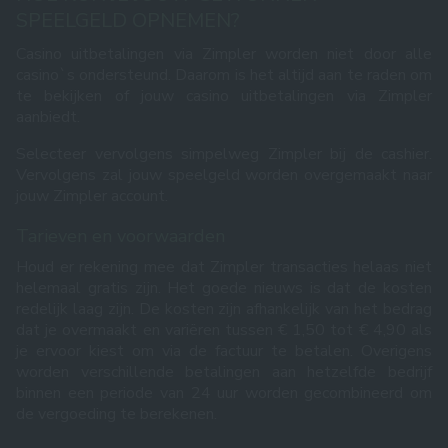
SPEELGELD OPNEMEN?
Casino uitbetalingen via Zimpler worden niet door alle
casino`s ondersteund. Daarom is het altijd aan te raden om
te bekijken of jouw casino uitbetalingen via Zimpler
aanbiedt.
Selecteer vervolgens simpelweg Zimpler bij de cashier.
Vervolgens zal jouw speelgeld worden overgemaakt naar
jouw Zimpler account.
Tarieven en voorwaarden
Houd er rekening mee dat Zimpler transacties helaas niet
helemaal gratis zijn. Het goede nieuws is dat de kosten
redelijk laag zijn. De kosten zijn afhankelijk van het bedrag
dat je overmaakt en variëren tussen € 1,50 tot € 4,90 als
je ervoor kiest om via de factuur te betalen. Overigens
worden verschillende betalingen aan hetzelfde bedrijf
binnen een periode van 24 uur worden gecombineerd om
de vergoeding te berekenen.