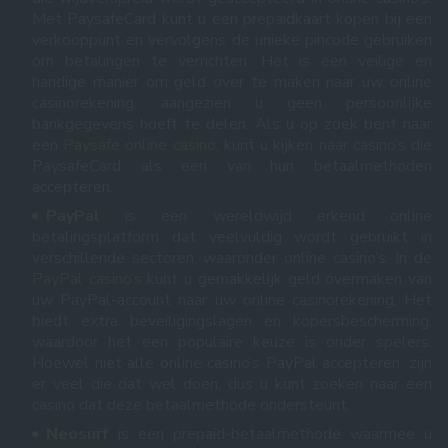
Met PaysafeCard kunt u een prepaidkaart kopen bij een
verkooppunt en vervolgens de unieke pincode gebruiken
om betalingen te verrichten. Het is een veilige en
handige manier om geld over te maken naar uw online
casinorekening, aangezien u geen persoonlijke
bankgegevens hoeft te delen. Als u op zoek bent naar
een
Paysafe online casino
, kunt u kijken naar casino’s die
PaysafeCard als een van hun betaalmethoden
accepteren.
PayPal
is een wereldwijd erkend online
betalingsplatform dat veelvuldig wordt gebruikt in
verschillende sectoren, waaronder online casino’s. In de
P
ayPal casino’s
kunt u gemakkelijk geld overmaken van
uw PayPal-account naar uw online casinorekening. Het
biedt extra beveiligingslagen en kopersbescherming,
waardoor het een populaire keuze is onder spelers.
Hoewel niet alle online casino’s PayPal accepteren, zijn
er veel die dat wel doen, dus u kunt zoeken naar een
casino dat deze betaalmethode ondersteunt.
Neosurf
is een prepaid-betaalmethode waarmee u