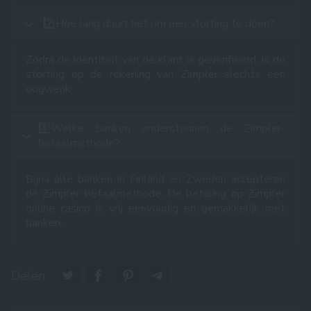
7️⃣Hoe lang duurt het om een storting te doen?
Zodra de identiteit van de klant is geverifieerd, is de
storting op de rekening van Zimpler slechts een
oogwenk.
8️⃣Welke banken ondersteunen de Zimpler-
betaalmethode?
Bijna alle banken in Finland en Zweden accepteren
de Zimpler betaalmethode. De betaling op Zimpler
online casino is vrij eenvoudig en gemakkelijk met
banken.
Delen