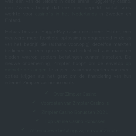
was een van de leiders in deze arena PugglePay casino,
een Zweeds bedrijf dat met een beperkt aantal sites
werkte voor
casino`s in het Nederlands
in Zweden en
Finland.
Helaas bestaat PugglePay casino niet meer. Echter, een
nieuwere, meer flexibele oplossing is opgegroeid in de as
van het bedrijf, die (althans voorlopig) dezelfde markten
bedienen en een grotere verscheidenheid aan manieren
bieden waarop spelers betalingen kunnen instellen. De
nieuwe onderneming, Zimpler, hoopt om de envelop
op
mobiele betalingen
te krijgen, waardoor spelers nog meer
opties krijgen als het gaat om de financiering van hun
internet Zimpler casino-accounts.
Over Zimpler Casino
Voordelen van Zimpler Casino`s
Zimpler Casino Bonussen 2021
Top Online Casino Bonussen
Alternatieve betalingswijzen voor Zimpler