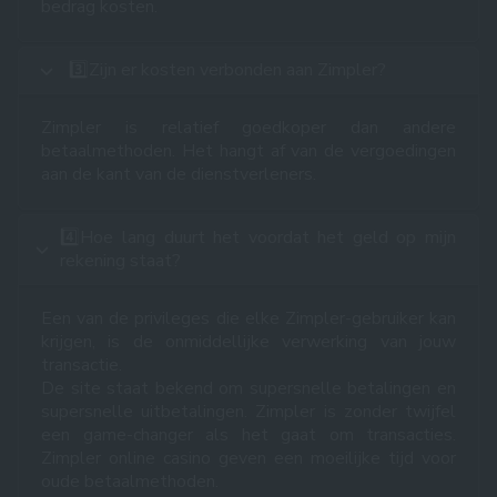
bedrag kosten.
3️⃣Zijn er kosten verbonden aan Zimpler?
Zimpler is relatief goedkoper dan andere
betaalmethoden. Het hangt af van de vergoedingen
aan de kant van de dienstverleners.
4️⃣Hoe lang duurt het voordat het geld op mijn
rekening staat?
Een van de privileges die elke Zimpler-gebruiker kan
krijgen, is de onmiddellijke verwerking van jouw
transactie.
De site staat bekend om supersnelle betalingen en
supersnelle uitbetalingen. Zimpler is zonder twijfel
een game-changer als het gaat om transacties.
Zimpler online casino geven een moeilijke tijd voor
oude betaalmethoden.