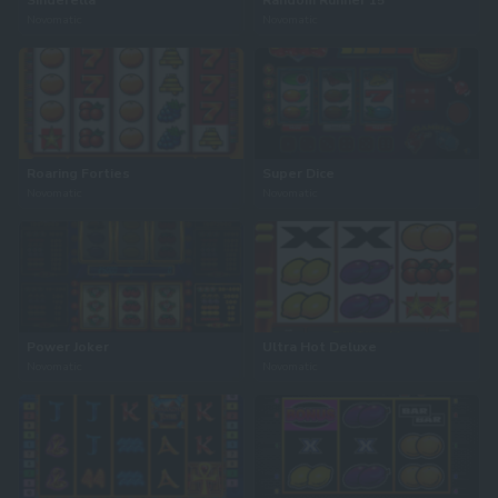
Sinderella
Random Runner 15
Novomatic
Novomatic
Roaring Forties
Super Dice
Novomatic
Novomatic
Power Joker
Ultra Hot Deluxe
Novomatic
Novomatic