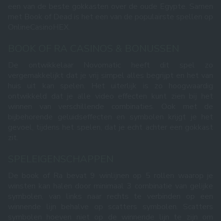
een van de beste gokkasten over de oude Egypte. Samen
met Book of Dead is het een van de populairste spellen op
OnlineCasinoHEX.
BOOK OF RA CASINOS & BONUSSEN
De ontwikkelaar Novomatic heeft dit spel zo
vergemakkelijkt dat je vrij simpel alles begrijpt en het van
huis uit kan spelen. Het uiterlijk is zo hoogwaardig
ontwikkeld dat je alle video effecten kunt zien bij het
winnen van verschillende combinaties. Ook met de
bijbehorende geluidseffecten en symbolen krijgt je het
gevoel, tijdens het spelen, dat je echt achter een gokkast
zit.
SPELEIGENSCHAPPEN
De book of Ra bevat 9 winlijnen op 5 rollen waarop je
winsten kan halen door minimaal 3 combinatie van gelijke
symbolen, van links naar rechts te verbinden op een
winnende lijn behalve op scatters symbolen. Scatters
symbolen hoeven niet op de winnende lijn te zijn om