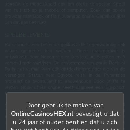
bestaat de mogelijkheid ook om gratis te spelen. Speel
van huis uit op je mobile of computer. Zoek dan op de
browser naar Book of Ra
Novomatic online
. Gemakkelijker
dan dat kan het niet!
SPELBELEVENIS
Ra casino is een bekende gokkast die tegenwoordig ook
online gespeeld kan worden. Deze draaimachine is
ontwikkeld door Novomatic en bestaat uit 5 rollen en 9
verschillende winlijnen. De achtergrond van gratis Book of
Ra is het verhaal van een ontdekkingsreiziger die van de
Verenigde Staten naar Egypte reist. In de Pyramides
probeert de avonturier het eeuwenoude Book of Ra te
vinden. Book of Ra online heeft daarmee een Egyptisch
thema.
Door gebruik te maken van
Als het Book of Ra drie keer of meer verschijnt op de
rollen, win je 10 gratis spins on Book of Ra. Daarbij krijg je
OnlineCasinosHEX.nl
bevestigt u dat
een willekeurig uitbreidingssymbool. Hiermee kunnen maar
u 24 jaar of ouder bent en dat u zich
liefst 3 plekken ingevuld worden op de rollen, als er een
mogelijkheid is om te winnen. Dat maakt casino Book of Ra