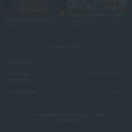
Robin Hoods Wild Forest
Titan Storm
Red Tiger Gaming
NextGen Gaming
Gokkast Details
Spel Types
Video Slots
Gokkast
Scatter Symbool
Functies
Gratis Spins
Nee
TOP 3 CASINO'S OM VOOR ECHT GELD
TE SPELEN