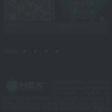
Ninja Fruits
Eye of the Kraken
Play'n Go
Play'n Go
Delen
CasinoHEX is een website die
als doel heeft haar gebruikers
de meest complete en
relevante informatie over online casino's in Nederland te
bieden. Wij zijn een onafhankelijke gids in de gokwereld.
Onze primaire missie is om al onze lezers een veilige en