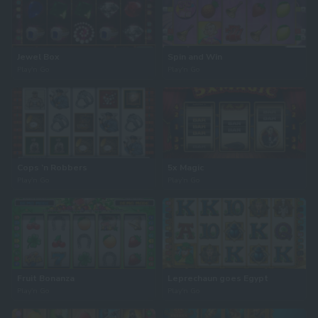
Jewel Box
Spin and Win
Play'n Go
Play'n Go
Cops ‘n Robbers
5x Magic
Play'n Go
Play'n Go
Fruit Bonanza
Leprechaun goes Egypt
Play'n Go
Play'n Go