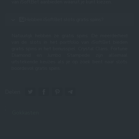
van iSoftBet aanbieden waaruit je kunt kiezen.
7️⃣Hebben iSoftBet slots gratis spins?
Natuurlijk hebben ze gratis spins. De meerderheid
van de slots in het portfolio van iSoftBet bieden
gratis spins in het bonusspel. Crystal Clans, Fortune
Diamond en Jumbo Stampede zijn allemaal
uitstekende keuzes als je op zoek bent naar slots
boordevol gratis spins.
Delen
Gokkasten