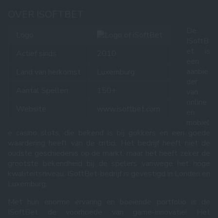
OVER ISOFTBET
De
Logo
ISoftB
et is
Actief sinds
2010
een
aanbie
Land van herkomst
Luxemburg
der
Aantal Spellen
150+
van
online
Website
www.isoftbet.com
en
mobiel
e casino slots, die bekend is bij gokkers en een goede
waardering heeft van de critici. Het bedrijf heeft niet de
oudste geschiedenis op de markt, maar het heeft zeker de
grootste bekendheid bij de spelers vanwege het hoge
kwaliteitsniveau. ISoftBet-bedrijf is gevestigd in Londen en
Luxemburg.
Met hun enorme ervaring en boeiende portfolio is de
ISoftBet de voorhoede van game-innovatie! Het