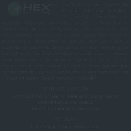
CasinoHEX is een website die
als doel heeft haar gebruikers
de meest complete en
relevante informatie over online casino's in Nederland te
bieden. Wij zijn een onafhankelijke gids in de gokwereld.
Onze primaire missie is om al onze lezers een veilige en
professionele gokervaring te bieden, door onze kennis,
expertise en passie te delen. Dat is de reden waarom je op
CasinoHEX betrouwbare en objectieve online casino reviews,
bonusvoorwaarden, de nieuwste spellen en het laatste
nieuws van de online gokmarkt vindt.
Let op: gokken kan
verslavend zijn en is alleen bedoeld voor personen van
18 jaar en ouder. Speel verantwoordelijk!
ECHT GELD SPELEN
Echt Geld Online Casinos
Minimum Deposit Casino
Snel Uitbetalende Casinos
Best Uitbetalende Online Casino
POPULAIR
iDeal Online Casino
Boku Casino