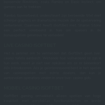
beroemde filmtitels, zoals Rambo en Basic Instinct, om
gamers aan te trekken.
Rambo, bijvoorbeeld, ondersteunt zijn beroemde titel met
scherpe graphics en dramatische muziek die de spelervaring
verbeteren. Daarnaast heeft iSoftBet met Sharon Stone
een perfect voorbeeld in huis om spelers in de
bonusspellen genereus te verleiden!
LIVE CASINO ISOFTBET
Het is jammer om te vermelden dat iSoftBet geen live-
casino tafels aanbiedt. Wetende hoe volhardend ze zijn in
hun werk, moet je niet raar opkijken als ze er binnenkort
één introduceren. Als je geïnteresseerd bent in het spelen
van casinospellen met echte dealers, dan kun je
aanbevolen operators vinden in onze live- casino gids.
MOBIEL CASINO ISOFTBET
iSoftBet gaming ontwikkelt alleen spellen van hoge
kwaliteit met eersteklas functionaliteiten en brede