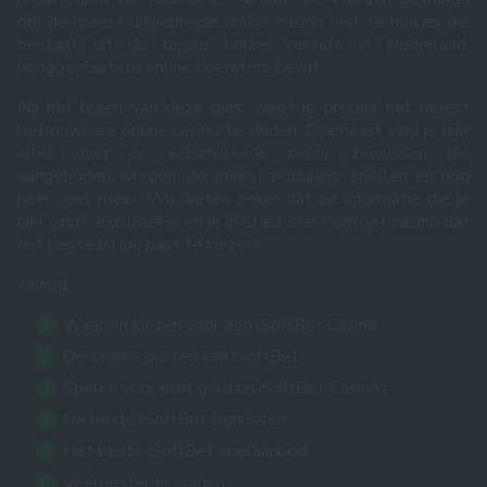
om de meest uitgebreide
online casino lijst
te maken die
bestaat uit de beste online casino’s in Nederland,
hooggeplaatste online operators bevat.
Na het lezen van deze gids, weet je precies het meest
betrouwbare online casino te vinden. Daarnaast vind je hier
alles over de verschillende casino bonussen die
aangeboden worden, de meest populaire spellen en nog
heel veel meer. Wij weten zeker dat de informatie die je
hier vindt, exclusief is en je in staat stelt om het casino dat
het beste bij jou past te kiezen!
Inhoud:
Waarom kiezen voor een iSoftBet Casino
De sterke punten van iSoftBet
Spelen voor echt geld bij iSoftBet Casinos
De beste iSoftBet Bonussen
Het beste iSoftBet spelaanbod
Veelgestelde vragen