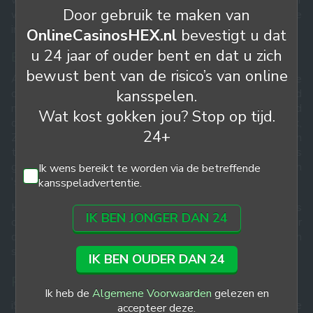
werelds meest betrouwbare testlaboratoria. Hierdoor
Door gebruik te maken van
weet je zeker dat zowel je geld als je persoonlijke
informatie nooit in de handen van derde partijen vallen.
OnlineCasinosHEX.nl
bevestigt u dat
u 24 jaar of ouder bent en dat u zich
Betrouwbare ISoftBet casino's met Echt Geld
bewust bent van de risico’s van online
Als het gaat om het spelen met echt geld dan denk je
kansspelen.
direct aan veiligheid. iSoftBet casinos gaan hand-in-hand
met veiligheid. Om te beginnen is het bedrijf gecertificeerd
Wat kost gokken jou? Stop op tijd.
door tal van jurisdicties, waaronder het Verenigd Koninkrijk,
24+
Zwitserland, België, Letland, Kroatië en Litouwen. Ten
tweede zijn alle RTP’s en RNG’s van alle games
gecertificeerd door iTech Labs en Gaming Labs, twee van
Ik wens bereikt te worden via de betreffende
's werelds meest gerespecteerde testlaboratoria.
kansspeladvertentie.
Het is goed om te weten dat online casino's geen RNG's
IK BEN JONGER DAN 24
of RTP's kunnen bijwerken of wijzigen. Dit zorgt ervoor
dat, ongeacht op welke online casinosite je deze spellen
speelt, de kans dat je wint en verliest altijd hetzelfde is.
IK BEN OUDER DAN 24
RTP VAN ISOFTBET SPELLEN
Ik heb de
Algemene Voorwaarden
gelezen en
iSoftBet is een ontwikkelaar met enkele van de hoogste
accepteer deze.