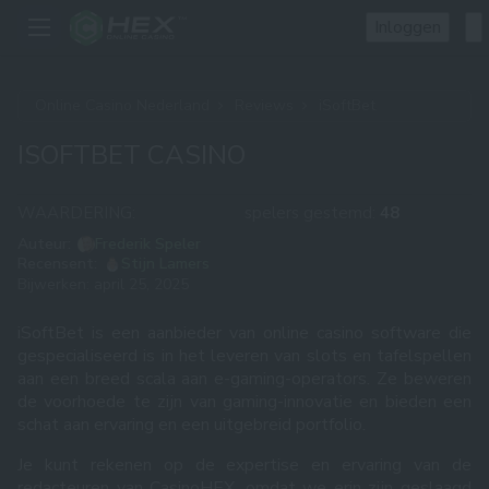
Inloggen
Online Casino Nederland
Reviews
iSoftBet
ISOFTBET CASINO
WAARDERING:
spelers gestemd:
48
Auteur:
Frederik Speler
Recensent:
Stijn Lamers
Bijwerken:
april 25, 2025
iSoftBet is een aanbieder van online casino software die
gespecialiseerd is in het leveren van slots en tafelspellen
aan een breed scala aan e-gaming-operators. Ze beweren
de voorhoede te zijn van gaming-innovatie en bieden een
schat aan ervaring en een uitgebreid portfolio.
Je kunt rekenen op de expertise en ervaring van de
redacteuren van CasinoHEX, omdat we erin zijn geslaagd