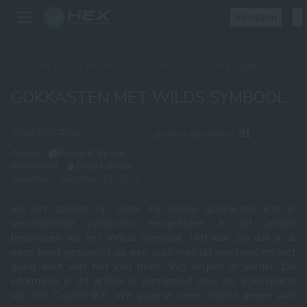
Inloggen
Online Casino Nederland
Gokkasten
Wild Symbool
GOKKASTEN MET WILDS SYMBOOL
WAARDERING:
spelers gestemd:
91
Auteur:
Frederik Speler
Recensent:
Stijn Lamers
Bijwerken:
augustus 11, 2021
Bij het spelen op slots bij
casino gokkasten
kun je
verschillende symbolen terugvinden. In dit artikel
bespreken we het Wilds symbool. Het kan zijn dat je al
eens hebt gespeeld op een slot met dit symbool en niet
goed wist wat het kon doen. Wij helpen je verder. De
informatie in dit artikel is verzameld door de gokexperts
van het CasinoHEX. We gaan je meer inzicht geven wat