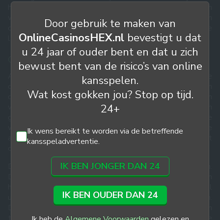
heb je de kans dat er verschillende symbolen overgenomen
worden. Het Wild symbool kan eigenlijk alle symbolen
Door gebruik te maken van
overnemen behalve het scatter symbool. Hier komen we
OnlineCasinosHEX.nl
bevestigt u dat
later nog even op terug.
u 24 jaar of ouder bent en dat u zich
GESCHIEDENIS VAN HET WILDS SYMBOOL
bewust bent van de risico’s van online
Afgelopen jaren is er veel ontwikkeld in de wereld van de
kansspelen.
online casino´s. Er zijn hele belevenissen bijgekomen. Van
Wat kost gokken jou? Stop op tijd.
de traditionele gokkast met 3 rollen en fruitsymbolen zijn
24+
we inmiddels naar een hele nieuwe dimensie van
gokspellen gegaan waar je meegenomen wordt in de
wereld van het slot. Met veel verschillende nieuwe
Ik wens bereikt te worden via de betreffende
animaties en geluiden waan je je in de wereld van het
kansspeladvertentie.
online casino.
IK BEN JONGER DAN 24
Daarnaast kon een aanpassing in het spel niet ontbreken.
De 3 rollen met symbolen werden een beetje saai en om
het spel wat spannender te maken zijn de rollen al
IK BEN OUDER DAN 24
uitgebreid naar 5 rollen met verschillende iconen.
Daarnaast hebben de ontwikkelaars nog wat extra kansen
toegevoegd en het Wild symbool is daar een van. Op deze
Ik heb de
Algemene Voorwaarden
gelezen en