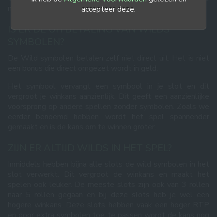
manier blijft het leuk om te blijven gokken.
accepteer deze.
IS ER DE UITBETALING VAN WILDS
SYMBOLEN?
De Wild symbolen betalen zelf niet direct uit. Het is niet
een bonus die direct omgezet wordt in geld.
Het symbool vervangt een symbool in je slot en dit
vergroot je winkans aanzienlijk. Dit geeft een aanzienlijke
voorsprong op andere spellen zonder symbolen. Zoals we
eerder benoemd hebben wordt het spel spannender
gemaakt en is de kans om te winnen groter.
ZIJN ER ALTIJD WILDS IN HET SPEL?
Inmiddels hebben bijna alle slots de wild symbolen in het
slot verwerkt. Dit vergroot de winkans en maakt het
spelen ook leuker. De meeste slots zijn ook van 3 rollen
naar 5 rollen gegaan en bij deze slots heb je wel een
hogere winkans. Deze slots hebben vaak een hoger RTP
en door extra symbolen toe te passen wordt de kans nog