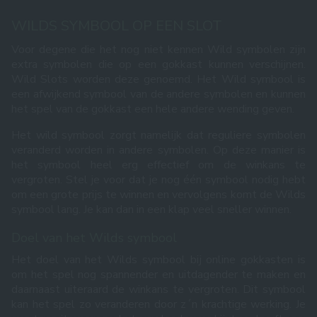
WILDS SYMBOOL OP EEN SLOT
Voor degene die het nog niet kennen Wild symbolen zijn
extra symbolen die op een gokkast kunnen verschijnen.
Wild Slots worden deze genoemd. Het Wild symbool is
een afwijkend symbool van de andere symbolen en kunnen
het spel van de gokkast een hele andere wending geven.
Het wild symbool zorgt namelijk dat reguliere symbolen
veranderd worden in andere symbolen. Op deze manier is
het symbool heel erg effectief om de winkans te
vergroten. Stel je voor dat je nog één symbool nodig hebt
om een grote prijs te winnen en vervolgens komt de Wilds
symbool lang. Je kan dan in een klap veel sneller winnen.
Doel van het Wilds symbool
Het doel van het Wilds symbool bij online gokkasten is
om het spel nog spannender en uitdagender te maken en
daarnaast uiteraard de winkans te vergroten. Dit symbool
kan het spel zo veranderen door z´n krachtige werking. Je