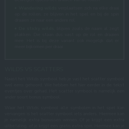
Wandering wilds
verplaatsen zich na elke draai
op de rollen, ze blijven in het spel en bij de spin
draaien ze naar een andere rol.
De sticky wilds
, blijven zoals de naam al zegt
plakken. Die staan dus vast op de rol en draaien
mee. Het is bij deze variant ook mogelijk dat er
meer bijkomen per draai.
WILDS VS SCATTERS
Naast het Wilds symbool heb je vast het scatter symbool
wel eens gehoord. We hebben het hier eerder in de tekst
eventjes over gehad. Het scatter symbool is namelijk een
ander soort bonus symbool.
Waar het Wilds symbool alle symbolen in het spel kan
vervangen is het scatter symbool iets anders. Hiermee kan
je namelijk extra bonussen winnen. Of je krijgt een extra
uitbetaling, of je krijgt een gratis extra spin. Hiermee kan je