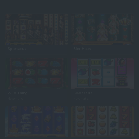
Spartacus
Bier Haus
Wild Thing
Sinderella
Novomatic
Novomatic