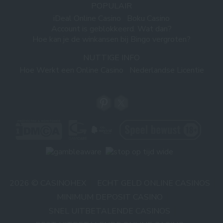
POPULAIR
iDeal Online Casino
Boku Casino
Account is geblokkeerd. Wat dan?
Hoe kan je de winkansen bij Bingo vergroten?
NUTTIGE INFO
Hoe Werkt een Online Casino
Nederlandse Licentie
2026 © CASINOHEX
ECHT GELD ONLINE CASINOS
MINIMUM DEPOSIT CASINO
SNEL UITBETALENDE CASINOS