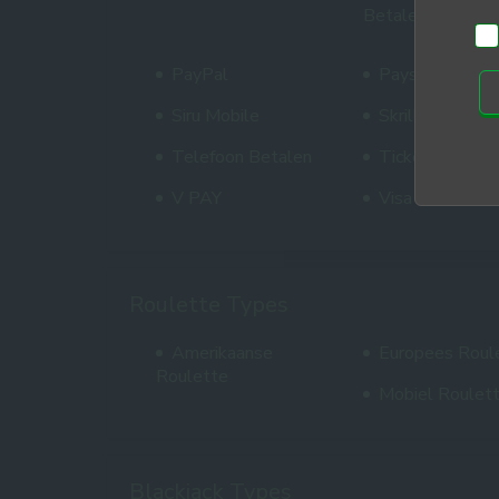
Betalen
PayPal
PaysafeCard
Siru Mobile
Skrill
Telefoon Betalen
Ticket Premiu
V PAY
Visa
Roulette Types
Amerikaanse
Europees Roul
Roulette
Mobiel Roulet
Blackjack Types