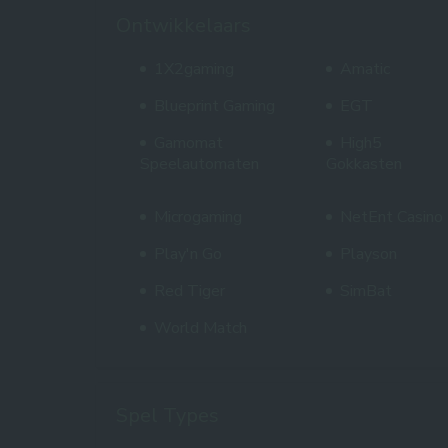
Ontwikkelaars
1X2gaming
Amatic
Blueprint Gaming
EGT
Gamomat
High5 Ca
Speelautomaten
Gokkasten
Microgaming
NetEnt Casino
Play'n Go
Playson
Red Tiger
SimBat
World Match
Spel Types