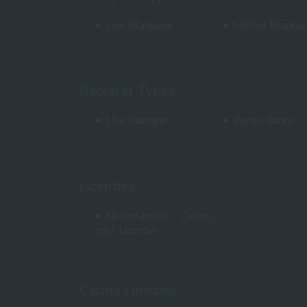
Live Blackjack
Mobiel Blackja
Baccarat Types
Live Baccarat
Punto Banco
Licenties
Nederlandse Casino
met Licentie
Casino Functies