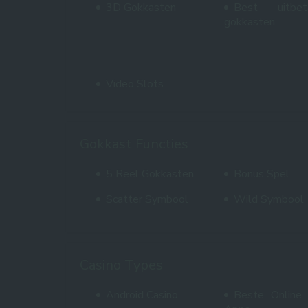
3D Gokkasten
Best uitbet
gokkasten
Video Slots
Gokkast Functies
5 Reel Gokkasten
Bonus Spel
Scatter Symbool
Wild Symbool
Casino Types
Android Casino
Beste Online 