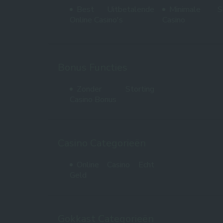
Best Uitbetalende
Minimale St
Online Casino's
Casino
Bonus Functies
Zonder Storting
Casino Bonus
Casino Categorieën
Online Casino Echt
Geld
Gokkast Categorieën