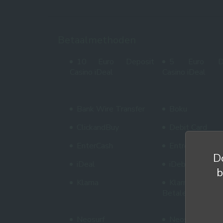
Betaalmethoden
10 Euro Deposit
5 Euro De
Casino iDeal
Casino iDeal
Bank Wire Transfer
Boku
ClickandBuy
Debit Card
EnterCash
Entropay
D
iDeal
iDebit
b
Klarna
Klarna Ach
Betalen
Neosurf
Neosurf Ach